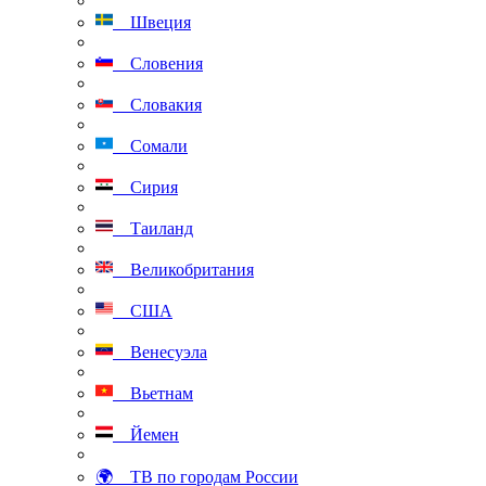
Швеция
Словения
Словакия
Сомали
Сирия
Таиланд
Великобритания
США
Венесуэла
Вьетнам
Йемен
🌍 ТВ по городам России