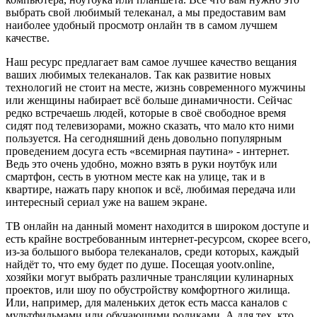
выбрать свой любимый телеканал, а мы предоставим вам
наиболее удобный просмотр онлайн тв в самом лучшем
качестве.
Наш ресурс предлагает вам самое лучшее качество вещания
ваших любимых телеканалов. Так как развитие новых
технологий не стоит на месте, жизнь современного мужчины
или женщины набирает всё больше динамичности. Сейчас
редко встречаешь людей, которые в своё свободное время
сидят под телевизорами, можно сказать, что мало кто ними
пользуется. На сегодняшний день довольно популярным
проведением досуга есть «всемирная паутина» - интернет.
Ведь это очень удобно, можно взять в руки ноутбук или
смартфон, сесть в уютном месте как на улице, так и в
квартире, нажать пару кнопок и всё, любимая передача или
интересный сериал уже на вашем экране.
ТВ онлайн на данный момент находится в широком доступе и
есть крайне востребованным интернет-ресурсом, скорее всего,
из-за большого выбора телеканалов, среди которых, каждый
найдёт то, что ему будет по душе. Посещая yootv.online,
хозяйки могут выбрать различные трансляции кулинарных
проектов, или шоу по обустройству комфортного жилища.
Или, например, для маленьких деток есть масса каналов с
мультфильмами или обучающими роликами. А для тех, кто