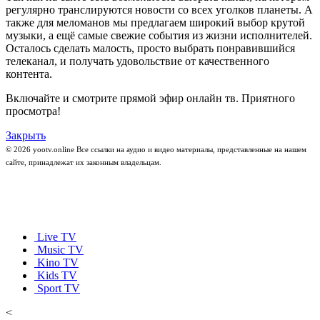
регулярно транслируются новости со всех уголков планеты. А
также для меломанов мы предлагаем широкий выбор крутой
музыки, а ещё самые свежие события из жизни исполнителей.
Осталось сделать малость, просто выбрать понравившийся
телеканал, и получать удовольствие от качественного
контента.
Включайте и смотрите прямой эфир онлайн тв. Приятного
просмотра!
Закрыть
© 2026 yootv.online Все ссылки на аудио и видео материалы, представленные на нашем
сайте, принадлежат их законным владельцам.
Live TV
Music TV
Kino TV
Kids TV
Sport TV
<