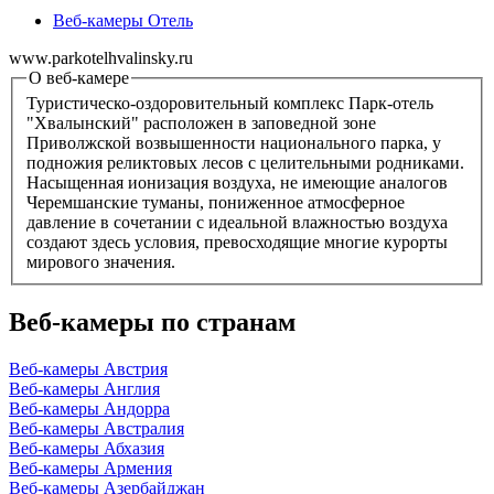
Веб-камеры Отель
www.parkotelhvalinsky.ru
О веб-камере
Туристическо-оздоровительный комплекс Парк-отель
"Хвалынский" расположен в заповедной зоне
Приволжской возвышенности национального парка, у
подножия реликтовых лесов с целительными родниками.
Насыщенная ионизация воздуха, не имеющие аналогов
Черемшанские туманы, пониженное атмосферное
давление в сочетании с идеальной влажностью воздуха
создают здесь условия, превосходящие многие курорты
мирового значения.
Веб-камеры по странам
Веб-камеры Австрия
Веб-камеры Англия
Веб-камеры Андорра
Веб-камеры Австралия
Веб-камеры Абхазия
Веб-камеры Армения
Веб-камеры Азербайджан