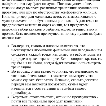
найдёт то, что ему будет по душе. Посещая yootv.online,
хозяйки могут выбрать различные трансляции кулинарных
проектов, или шоу по обустройству комфортного жилища.
Или, например, для маленьких деток есть масса каналов с
мультфильмами или обучающими роликами. А для тех, кто
предпочитает активный образ жизни, мы предлагаем
широкий выбор каналов о рыбалке, охоте, путешествиях и
прочих. Есть несколько преимуществ, почему нужно выбрать
именно нас:
Во-первых, главным плюсом является то, что
наслаждаться любимыми фильмами или передачами вы
сможете в каждой точке, например, на работе, дома, на
природе и даже в транспорте. Если говорить кратко, то,
где бы вы ни были, всегда будет возможность смотреть
трансляцию.
Во-вторых, очень важно уточнить, что независимо от
того, какой телеканал вы захотите посмотреть, это
можно сделать бесплатно. Неважно, сколько десятков
передач вам захочется посмотреть, сумма будет
начисляться в соответствии к тарифам вашего
провайдера.
В-третьих, стоит отметить, отличное преимущество -
почти все телеканалы проводят трансляции
круглосуточно, поэтому независимо от времени суток