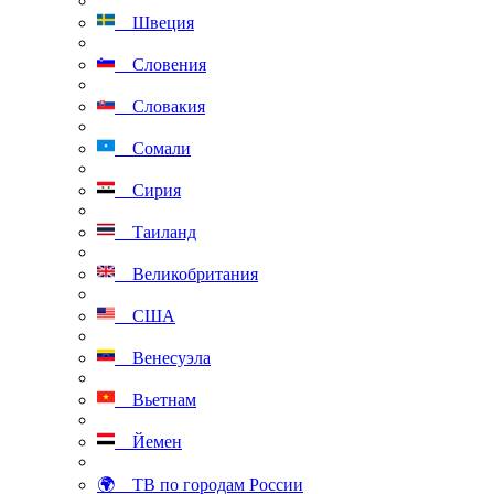
Швеция
Словения
Словакия
Сомали
Сирия
Таиланд
Великобритания
США
Венесуэла
Вьетнам
Йемен
🌍 ТВ по городам России