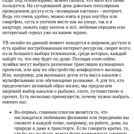
сидят под телевизорами, можно сказать, что мало кто ними
пользуется. На сегодняшний день довольно популярным
проведением досуга есть «всемирная паутина» - интернет.
Ведь это очень удобно, можно взять в руки ноутбук или
смартфон, сесть в уютном месте как на улице, так и в
квартире, нажать пару кнопок и всё, любимая передача или
интересный сериал уже на вашем экране.
ТВ онлайн на данный момент находится в широком доступе и
есть крайне востребованным интернет-ресурсом, скорее всего,
из-за большого выбора телеканалов, среди которых, каждый
найдёт то, что ему будет по душе. Посещая yootv.online,
хозяйки могут выбрать различные трансляции кулинарных
проектов, или шоу по обустройству комфортного жилища.
Или, например, для маленьких деток есть масса каналов с
мультфильмами или обучающими роликами. А для тех, кто
предпочитает активный образ жизни, мы предлагаем
широкий выбор каналов о рыбалке, охоте, путешествиях и
прочих. Есть несколько преимуществ, почему нужно выбрать
именно нас:
Во-первых, главным плюсом является то, что
наслаждаться любимыми фильмами или передачами вы
сможете в каждой точке, например, на работе, дома, на
природе и даже в транспорте. Если говорить кратко, то,
где бы вы ни были, всегда будет возможность смотреть