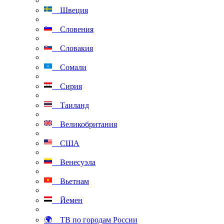
Швеция
Словения
Словакия
Сомали
Сирия
Таиланд
Великобритания
США
Венесуэла
Вьетнам
Йемен
🌍 ТВ по городам России