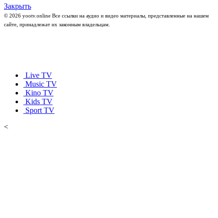
Закрыть
© 2026 yootv.online Все ссылки на аудио и видео материалы, представленные на нашем
сайте, принадлежат их законным владельцам.
Live TV
Music TV
Kino TV
Kids TV
Sport TV
<