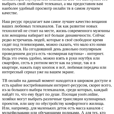
выбрать свой любимый телеканал, а мы предоставим вам
наиболее удобный просмотр онлайн тв в самом лучшем
качестве.
Наш ресурс предлагает вам самое лучшее качество вещания
ваших любимых телеканалов. Так как развитие новых
технологий не стоит на месте, жизнь современного мужчины
или женщины набирает всё больше динамичности. Сейчас
редко встречаешь людей, которые в своё свободное время
сидят под телевизорами, можно сказать, что мало кто ними
пользуется. На сегодняшний день довольно популярным
проведением досуга есть «всемирная паутина» - интернет.
Ведь это очень удобно, можно взять в руки ноутбук или
смартфон, сесть в уютном месте как на улице, так и в
квартире, нажать пару кнопок и всё, любимая передача или
интересный сериал уже на вашем экране.
ТВ онлайн на данный момент находится в широком доступе и
есть крайне востребованным интернет-ресурсом, скорее всего,
из-за большого выбора телеканалов, среди которых, каждый
найдёт то, что ему будет по душе. Посещая yootv.online,
хозяйки могут выбрать различные трансляции кулинарных
проектов, или шоу по обустройству комфортного жилища.
Или, например, для маленьких деток есть масса каналов с
мультфильмами или обучающими роликами. А для тех, кто