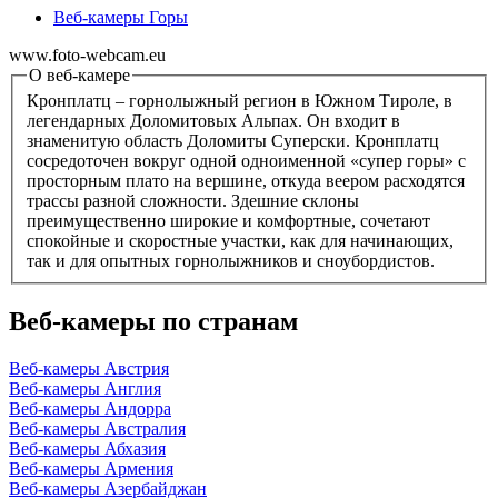
Веб-камеры Горы
www.foto-webcam.eu
О веб-камере
Кронплатц – горнолыжный регион в Южном Тироле, в
легендарных Доломитовых Альпах. Он входит в
знаменитую область Доломиты Суперски. Кронплатц
сосредоточен вокруг одной одноименной «супер горы» с
просторным плато на вершине, откуда веером расходятся
трассы разной сложности. Здешние склоны
преимущественно широкие и комфортные, сочетают
спокойные и скоростные участки, как для начинающих,
так и для опытных горнолыжников и сноубордистов.
Веб-камеры по странам
Веб-камеры Австрия
Веб-камеры Англия
Веб-камеры Андорра
Веб-камеры Австралия
Веб-камеры Абхазия
Веб-камеры Армения
Веб-камеры Азербайджан