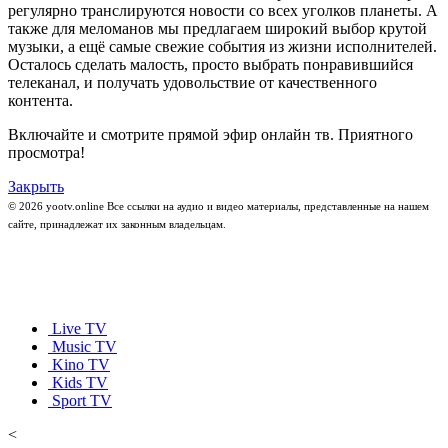
регулярно транслируются новости со всех уголков планеты. А
также для меломанов мы предлагаем широкий выбор крутой
музыки, а ещё самые свежие события из жизни исполнителей.
Осталось сделать малость, просто выбрать понравившийся
телеканал, и получать удовольствие от качественного
контента.
Включайте и смотрите прямой эфир онлайн тв. Приятного
просмотра!
Закрыть
© 2026 yootv.online Все ссылки на аудио и видео материалы, представленные на нашем
сайте, принадлежат их законным владельцам.
Live TV
Music TV
Kino TV
Kids TV
Sport TV
<