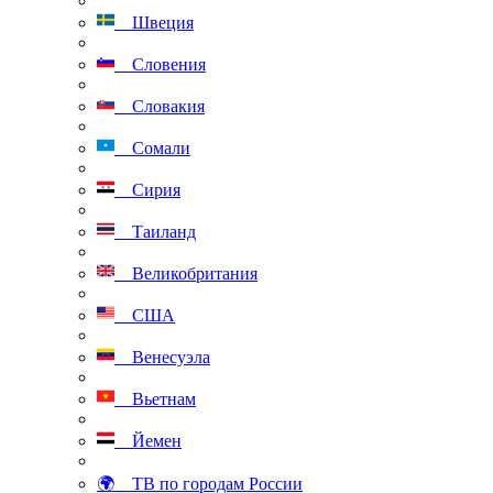
Швеция
Словения
Словакия
Сомали
Сирия
Таиланд
Великобритания
США
Венесуэла
Вьетнам
Йемен
🌍 ТВ по городам России