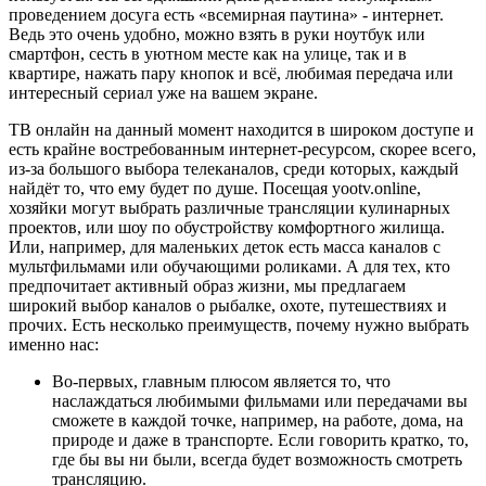
проведением досуга есть «всемирная паутина» - интернет.
Ведь это очень удобно, можно взять в руки ноутбук или
смартфон, сесть в уютном месте как на улице, так и в
квартире, нажать пару кнопок и всё, любимая передача или
интересный сериал уже на вашем экране.
ТВ онлайн на данный момент находится в широком доступе и
есть крайне востребованным интернет-ресурсом, скорее всего,
из-за большого выбора телеканалов, среди которых, каждый
найдёт то, что ему будет по душе. Посещая yootv.online,
хозяйки могут выбрать различные трансляции кулинарных
проектов, или шоу по обустройству комфортного жилища.
Или, например, для маленьких деток есть масса каналов с
мультфильмами или обучающими роликами. А для тех, кто
предпочитает активный образ жизни, мы предлагаем
широкий выбор каналов о рыбалке, охоте, путешествиях и
прочих. Есть несколько преимуществ, почему нужно выбрать
именно нас:
Во-первых, главным плюсом является то, что
наслаждаться любимыми фильмами или передачами вы
сможете в каждой точке, например, на работе, дома, на
природе и даже в транспорте. Если говорить кратко, то,
где бы вы ни были, всегда будет возможность смотреть
трансляцию.