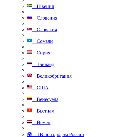
Швеция
Словения
Словакия
Сомали
Сирия
Таиланд
Великобритания
США
Венесуэла
Вьетнам
Йемен
🌍 ТВ по городам России