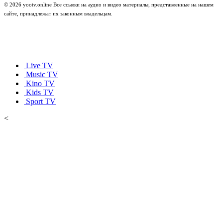
© 2026 yootv.online Все ссылки на аудио и видео материалы, представленные на нашем
сайте, принадлежат их законным владельцам.
Live TV
Music TV
Kino TV
Kids TV
Sport TV
<