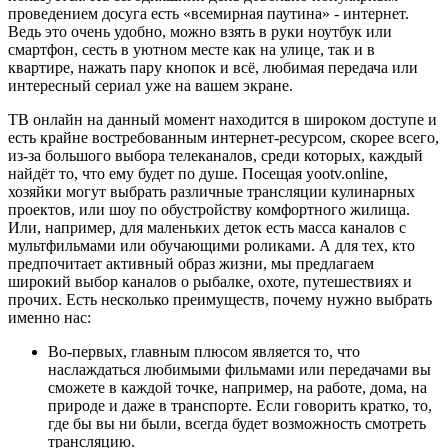
проведением досуга есть «всемирная паутина» - интернет.
Ведь это очень удобно, можно взять в руки ноутбук или
смартфон, сесть в уютном месте как на улице, так и в
квартире, нажать пару кнопок и всё, любимая передача или
интересный сериал уже на вашем экране.
ТВ онлайн на данный момент находится в широком доступе и
есть крайне востребованным интернет-ресурсом, скорее всего,
из-за большого выбора телеканалов, среди которых, каждый
найдёт то, что ему будет по душе. Посещая yootv.online,
хозяйки могут выбрать различные трансляции кулинарных
проектов, или шоу по обустройству комфортного жилища.
Или, например, для маленьких деток есть масса каналов с
мультфильмами или обучающими роликами. А для тех, кто
предпочитает активный образ жизни, мы предлагаем
широкий выбор каналов о рыбалке, охоте, путешествиях и
прочих. Есть несколько преимуществ, почему нужно выбрать
именно нас:
Во-первых, главным плюсом является то, что
наслаждаться любимыми фильмами или передачами вы
сможете в каждой точке, например, на работе, дома, на
природе и даже в транспорте. Если говорить кратко, то,
где бы вы ни были, всегда будет возможность смотреть
трансляцию.