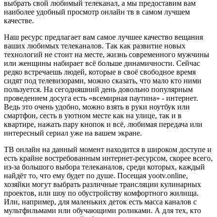
выбрать свой любимый телеканал, а мы предоставим вам
наиболее удобный просмотр онлайн тв в самом лучшем
качестве.
Наш ресурс предлагает вам самое лучшее качество вещания
ваших любимых телеканалов. Так как развитие новых
технологий не стоит на месте, жизнь современного мужчины
или женщины набирает всё больше динамичности. Сейчас
редко встречаешь людей, которые в своё свободное время
сидят под телевизорами, можно сказать, что мало кто ними
пользуется. На сегодняшний день довольно популярным
проведением досуга есть «всемирная паутина» - интернет.
Ведь это очень удобно, можно взять в руки ноутбук или
смартфон, сесть в уютном месте как на улице, так и в
квартире, нажать пару кнопок и всё, любимая передача или
интересный сериал уже на вашем экране.
ТВ онлайн на данный момент находится в широком доступе и
есть крайне востребованным интернет-ресурсом, скорее всего,
из-за большого выбора телеканалов, среди которых, каждый
найдёт то, что ему будет по душе. Посещая yootv.online,
хозяйки могут выбрать различные трансляции кулинарных
проектов, или шоу по обустройству комфортного жилища.
Или, например, для маленьких деток есть масса каналов с
мультфильмами или обучающими роликами. А для тех, кто