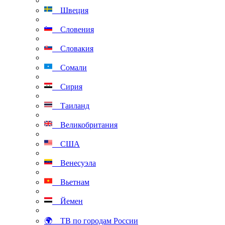
Швеция
Словения
Словакия
Сомали
Сирия
Таиланд
Великобритания
США
Венесуэла
Вьетнам
Йемен
🌍 ТВ по городам России