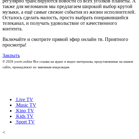
регулярно транслируются новости со всех уголков планеты. А
также для меломанов мы предлагаем широкий выбор крутой
музыки, а ещё самые свежие события из жизни исполнителей.
Осталось сделать малость, просто выбрать понравившийся
телеканал, и получать удовольствие от качественного
контента.
Включайте и смотрите прямой эфир онлайн тв. Приятного
просмотра!
Закрыть
© 2026 yootv.online Все ссылки на аудио и видео материалы, представленные на нашем
сайте, принадлежат их законным владельцам.
Live TV
Music TV
Kino TV
Kids TV
Sport TV
<