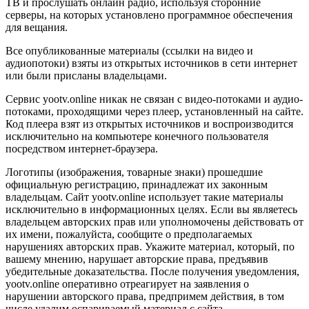
ТВ и прослушать онлайн радио, используя сторонние
серверы, на которых установлено программное обеспечения
для вещания.
Все опубликованные материалы (ссылки на видео и
аудиопотоки) взяты из открытых источников в сети интернет
или были присланы владельцами.
Сервис yootv.online никак не связан с видео-потоками и аудио-
потоками, проходящими через плеер, установленный на сайте.
Код плеера взят из открытых источников и воспроизводится
исключительно на компьютере конечного пользователя
посредством интернет-браузера.
Логотипы (изображения, товарные знаки) прошедшие
официальную регистрацию, принадлежат их законным
владельцам. Сайт yootv.online использует такие материалы
исключительно в информационных целях. Если вы являетесь
владельцем авторских прав или уполномочены действовать от
их имени, пожалуйста, сообщите о предполагаемых
нарушениях авторских прав. Укажите материал, который, по
вашему мнению, нарушает авторские права, предъявив
убедительные доказательства. После получения уведомления,
yootv.online оперативно отреагирует на заявления о
нарушении авторского права, предпримем действия, в том
числе удалим оспариваемый материал с сайта.