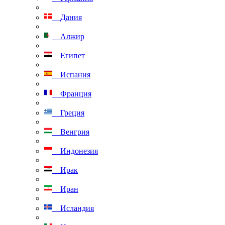
Дания
Алжир
Египет
Испания
Франция
Греция
Венгрия
Индонезия
Ирак
Иран
Исландия