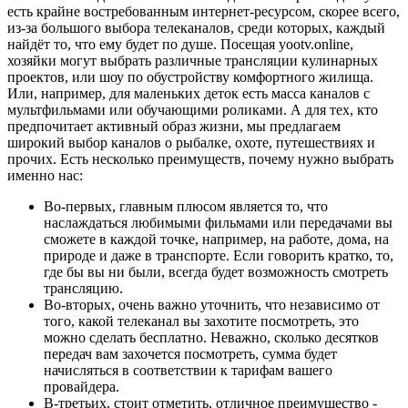
есть крайне востребованным интернет-ресурсом, скорее всего,
из-за большого выбора телеканалов, среди которых, каждый
найдёт то, что ему будет по душе. Посещая yootv.online,
хозяйки могут выбрать различные трансляции кулинарных
проектов, или шоу по обустройству комфортного жилища.
Или, например, для маленьких деток есть масса каналов с
мультфильмами или обучающими роликами. А для тех, кто
предпочитает активный образ жизни, мы предлагаем
широкий выбор каналов о рыбалке, охоте, путешествиях и
прочих. Есть несколько преимуществ, почему нужно выбрать
именно нас:
Во-первых, главным плюсом является то, что
наслаждаться любимыми фильмами или передачами вы
сможете в каждой точке, например, на работе, дома, на
природе и даже в транспорте. Если говорить кратко, то,
где бы вы ни были, всегда будет возможность смотреть
трансляцию.
Во-вторых, очень важно уточнить, что независимо от
того, какой телеканал вы захотите посмотреть, это
можно сделать бесплатно. Неважно, сколько десятков
передач вам захочется посмотреть, сумма будет
начисляться в соответствии к тарифам вашего
провайдера.
В-третьих, стоит отметить, отличное преимущество -