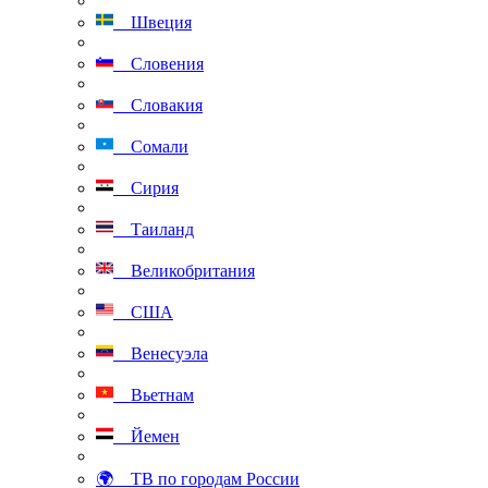
Швеция
Словения
Словакия
Сомали
Сирия
Таиланд
Великобритания
США
Венесуэла
Вьетнам
Йемен
🌍 ТВ по городам России