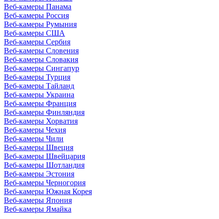
Веб-камеры Панама
Веб-камеры Россия
Веб-камеры Румыния
Веб-камеры США
Веб-камеры Сербия
Веб-камеры Словения
Веб-камеры Словакия
Веб-камеры Сингапур
Веб-камеры Турция
Веб-камеры Тайланд
Веб-камеры Украина
Веб-камеры Франция
Веб-камеры Финляндия
Веб-камеры Хорватия
Веб-камеры Чехия
Веб-камеры Чили
Веб-камеры Швеция
Веб-камеры Швейцария
Веб-камеры Шотландия
Веб-камеры Эстония
Веб-камеры Черногория
Веб-камеры Южная Корея
Веб-камеры Япония
Веб-камеры Ямайка