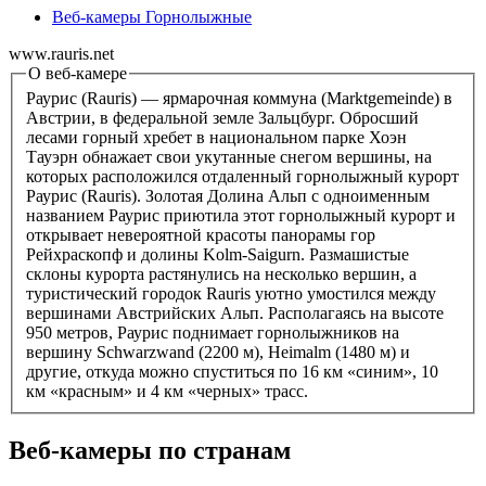
Веб-камеры Горнолыжные
www.rauris.net
О веб-камере
Раурис (Rauris) — ярмарочная коммуна (Marktgemeinde) в
Австрии, в федеральной земле Зальцбург. Обросший
лесами горный хребет в национальном парке Хоэн
Тауэрн обнажает свои укутанные снегом вершины, на
которых расположился отдаленный горнолыжный курорт
Раурис (Rauris). Золотая Долина Альп с одноименным
названием Раурис приютила этот горнолыжный курорт и
открывает невероятной красоты панорамы гор
Рейхраскопф и долины Kolm-Saigurn. Размашистые
склоны курорта растянулись на несколько вершин, а
туристический городок Rauris уютно умостился между
вершинами Австрийских Альп. Располагаясь на высоте
950 метров, Раурис поднимает горнолыжников на
вершину Schwarzwand (2200 м), Heimalm (1480 м) и
другие, откуда можно спуститься по 16 км «синим», 10
км «красным» и 4 км «черных» трасс.
Веб-камеры по странам