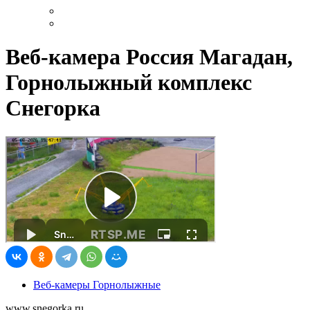
Веб-камера Россия Магадан,
Горнолыжный комплекс
Cнегорка
Веб-камеры Горнолыжные
www.snegorka.ru