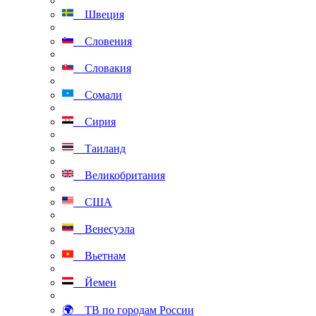
Швеция
Словения
Словакия
Сомали
Сирия
Таиланд
Великобритания
США
Венесуэла
Вьетнам
Йемен
🌍 ТВ по городам России