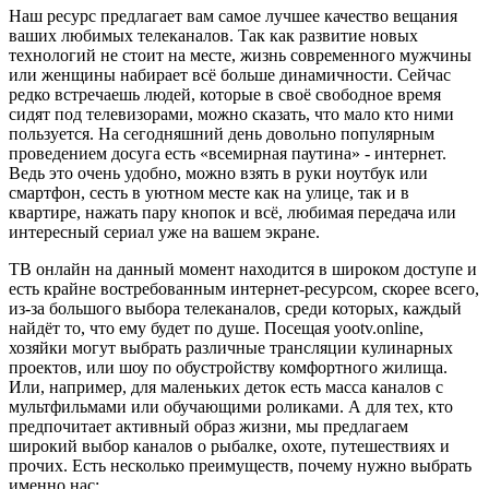
Наш ресурс предлагает вам самое лучшее качество вещания
ваших любимых телеканалов. Так как развитие новых
технологий не стоит на месте, жизнь современного мужчины
или женщины набирает всё больше динамичности. Сейчас
редко встречаешь людей, которые в своё свободное время
сидят под телевизорами, можно сказать, что мало кто ними
пользуется. На сегодняшний день довольно популярным
проведением досуга есть «всемирная паутина» - интернет.
Ведь это очень удобно, можно взять в руки ноутбук или
смартфон, сесть в уютном месте как на улице, так и в
квартире, нажать пару кнопок и всё, любимая передача или
интересный сериал уже на вашем экране.
ТВ онлайн на данный момент находится в широком доступе и
есть крайне востребованным интернет-ресурсом, скорее всего,
из-за большого выбора телеканалов, среди которых, каждый
найдёт то, что ему будет по душе. Посещая yootv.online,
хозяйки могут выбрать различные трансляции кулинарных
проектов, или шоу по обустройству комфортного жилища.
Или, например, для маленьких деток есть масса каналов с
мультфильмами или обучающими роликами. А для тех, кто
предпочитает активный образ жизни, мы предлагаем
широкий выбор каналов о рыбалке, охоте, путешествиях и
прочих. Есть несколько преимуществ, почему нужно выбрать
именно нас: