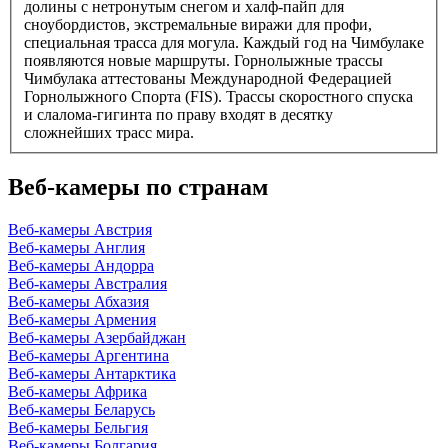
долины с нетронутым снегом и халф-пайп для
сноубордистов, экстремальные виражи для профи,
специальная трасса для могула. Каждый год на Чимбулаке
появляются новые маршруты. Горнолыжные трассы
Чимбулака аттестованы Международной Федерацией
Горнолыжного Спорта (FIS). Трассы скоростного спуска
и слалома-гигинта по праву входят в десятку
сложнейших трасс мира.
Веб-камеры по странам
Веб-камеры Австрия
Веб-камеры Англия
Веб-камеры Андорра
Веб-камеры Австралия
Веб-камеры Абхазия
Веб-камеры Армения
Веб-камеры Азербайджан
Веб-камеры Аргентина
Веб-камеры Антарктика
Веб-камеры Африка
Веб-камеры Беларусь
Веб-камеры Бельгия
Веб-камеры Болгария