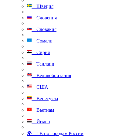
Швеция
Словения
Словакия
Сомали
Сирия
Таиланд
Великобритания
США
Венесуэла
Вьетнам
Йемен
🌍 ТВ по городам России