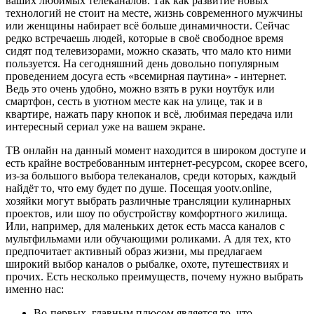
ваших любимых телеканалов. Так как развитие новых
технологий не стоит на месте, жизнь современного мужчины
или женщины набирает всё больше динамичности. Сейчас
редко встречаешь людей, которые в своё свободное время
сидят под телевизорами, можно сказать, что мало кто ними
пользуется. На сегодняшний день довольно популярным
проведением досуга есть «всемирная паутина» - интернет.
Ведь это очень удобно, можно взять в руки ноутбук или
смартфон, сесть в уютном месте как на улице, так и в
квартире, нажать пару кнопок и всё, любимая передача или
интересный сериал уже на вашем экране.
ТВ онлайн на данный момент находится в широком доступе и
есть крайне востребованным интернет-ресурсом, скорее всего,
из-за большого выбора телеканалов, среди которых, каждый
найдёт то, что ему будет по душе. Посещая yootv.online,
хозяйки могут выбрать различные трансляции кулинарных
проектов, или шоу по обустройству комфортного жилища.
Или, например, для маленьких деток есть масса каналов с
мультфильмами или обучающими роликами. А для тех, кто
предпочитает активный образ жизни, мы предлагаем
широкий выбор каналов о рыбалке, охоте, путешествиях и
прочих. Есть несколько преимуществ, почему нужно выбрать
именно нас:
Во-первых, главным плюсом является то, что