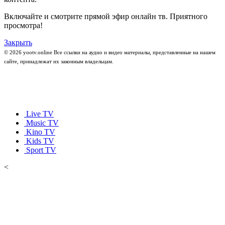
Включайте и смотрите прямой эфир онлайн тв. Приятного
просмотра!
Закрыть
© 2026 yootv.online Все ссылки на аудио и видео материалы, представленные на нашем
сайте, принадлежат их законным владельцам.
Live TV
Music TV
Kino TV
Kids TV
Sport TV
<