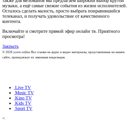
также для меломанов мы предлагаем широкий выбор крутой
музыки, а ещё самые свежие события из жизни исполнителей.
Осталось сделать малость, просто выбрать понравившийся
телеканал, и получать удовольствие от качественного
контента.
Включайте и смотрите прямой эфир онлайн тв. Приятного
просмотра!
Закрыть
© 2026 yootv.online Все ссылки на аудио и видео материалы, представленные на нашем
сайте, принадлежат их законным владельцам.
Live TV
Music TV
Kino TV
Kids TV
Sport TV
<