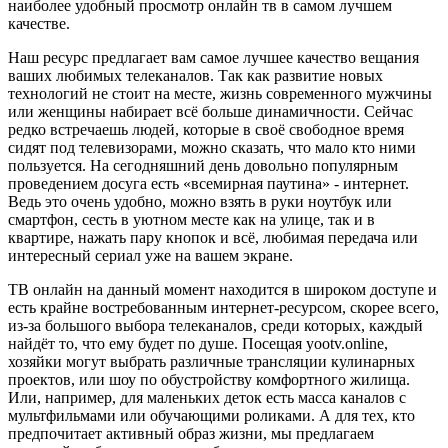
наиболее удобный просмотр онлайн тв в самом лучшем
качестве.
Наш ресурс предлагает вам самое лучшее качество вещания
ваших любимых телеканалов. Так как развитие новых
технологий не стоит на месте, жизнь современного мужчины
или женщины набирает всё больше динамичности. Сейчас
редко встречаешь людей, которые в своё свободное время
сидят под телевизорами, можно сказать, что мало кто ними
пользуется. На сегодняшний день довольно популярным
проведением досуга есть «всемирная паутина» - интернет.
Ведь это очень удобно, можно взять в руки ноутбук или
смартфон, сесть в уютном месте как на улице, так и в
квартире, нажать пару кнопок и всё, любимая передача или
интересный сериал уже на вашем экране.
ТВ онлайн на данный момент находится в широком доступе и
есть крайне востребованным интернет-ресурсом, скорее всего,
из-за большого выбора телеканалов, среди которых, каждый
найдёт то, что ему будет по душе. Посещая yootv.online,
хозяйки могут выбрать различные трансляции кулинарных
проектов, или шоу по обустройству комфортного жилища.
Или, например, для маленьких деток есть масса каналов с
мультфильмами или обучающими роликами. А для тех, кто
предпочитает активный образ жизни, мы предлагаем