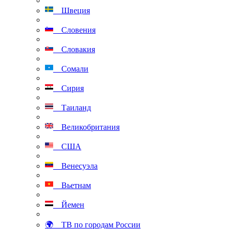
Швеция
Словения
Словакия
Сомали
Сирия
Таиланд
Великобритания
США
Венесуэла
Вьетнам
Йемен
🌍 ТВ по городам России