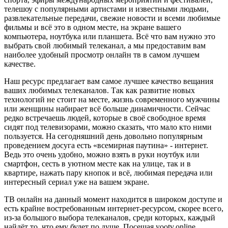
телешоу с популярными артистами и известными людьми,
развлекательные передачи, свежие новости и всеми любимые
фильмы и всё это в одном месте, на экране вашего
компьютера, ноутбука или планшета. Всё что вам нужно это
выбрать свой любимый телеканал, а мы предоставим вам
наиболее удобный просмотр онлайн тв в самом лучшем
качестве.
Наш ресурс предлагает вам самое лучшее качество вещания
ваших любимых телеканалов. Так как развитие новых
технологий не стоит на месте, жизнь современного мужчины
или женщины набирает всё больше динамичности. Сейчас
редко встречаешь людей, которые в своё свободное время
сидят под телевизорами, можно сказать, что мало кто ними
пользуется. На сегодняшний день довольно популярным
проведением досуга есть «всемирная паутина» - интернет.
Ведь это очень удобно, можно взять в руки ноутбук или
смартфон, сесть в уютном месте как на улице, так и в
квартире, нажать пару кнопок и всё, любимая передача или
интересный сериал уже на вашем экране.
ТВ онлайн на данный момент находится в широком доступе и
есть крайне востребованным интернет-ресурсом, скорее всего,
из-за большого выбора телеканалов, среди которых, каждый
найдёт то, что ему будет по душе. Посещая yootv.online,