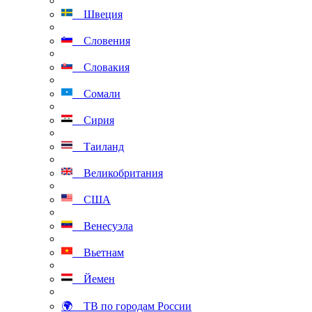
Швеция
Словения
Словакия
Сомали
Сирия
Таиланд
Великобритания
США
Венесуэла
Вьетнам
Йемен
🌍 ТВ по городам России