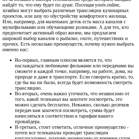
найдёт то, что ему будет по душе. Посещая yootv.online,
хозяйки могут выбрать различные трансляции кулинарных
проектов, или шоу по обустройству комфортного жилища.
Или, например, для маленьких деток есть масса каналов с
мультфильмами или обучающими роликами. А для тех, кто
предпочитает активный образ жизни, мы предлагаем
широкий выбор каналов о рыбалке, охоте, путешествиях и
прочих. Есть несколько преимуществ, почему нужно выбрать
именно нас:
Во-первых, главным плюсом является то, что
наслаждаться любимыми фильмами или передачами вы
сможете в каждой точке, например, на работе, дома, на
природе и даже в транспорте. Если говорить кратко, то,
где бы вы ни были, всегда будет возможность смотреть
трансляцию.
Во-вторых, очень важно уточнить, что независимо от
того, какой телеканал вы захотите посмотреть, это
можно сделать бесплатно. Неважно, сколько десятков
передач вам захочется посмотреть, сумма будет
начисляться в соответствии к тарифам вашего
провайдера.
В-третьих, стоит отметить, отличное преимущество -
почти все телеканалы проводят трансляции
круглосуточно, поэтому независимо от времени суток