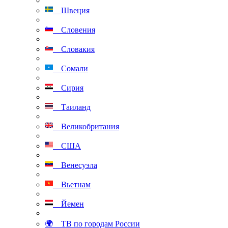
Швеция
Словения
Словакия
Сомали
Сирия
Таиланд
Великобритания
США
Венесуэла
Вьетнам
Йемен
🌍 ТВ по городам России