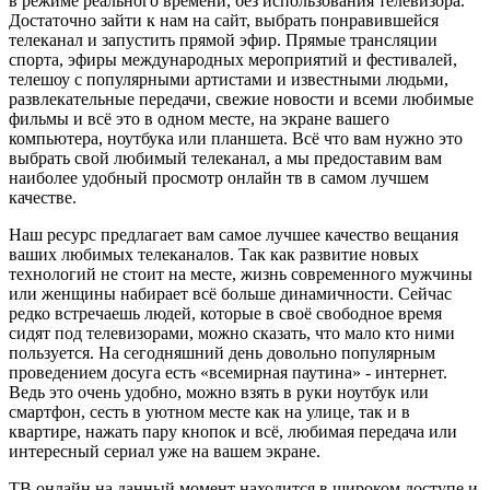
в режиме реального времени, без использования телевизора.
Достаточно зайти к нам на сайт, выбрать понравившейся
телеканал и запустить прямой эфир. Прямые трансляции
спорта, эфиры международных мероприятий и фестивалей,
телешоу с популярными артистами и известными людьми,
развлекательные передачи, свежие новости и всеми любимые
фильмы и всё это в одном месте, на экране вашего
компьютера, ноутбука или планшета. Всё что вам нужно это
выбрать свой любимый телеканал, а мы предоставим вам
наиболее удобный просмотр онлайн тв в самом лучшем
качестве.
Наш ресурс предлагает вам самое лучшее качество вещания
ваших любимых телеканалов. Так как развитие новых
технологий не стоит на месте, жизнь современного мужчины
или женщины набирает всё больше динамичности. Сейчас
редко встречаешь людей, которые в своё свободное время
сидят под телевизорами, можно сказать, что мало кто ними
пользуется. На сегодняшний день довольно популярным
проведением досуга есть «всемирная паутина» - интернет.
Ведь это очень удобно, можно взять в руки ноутбук или
смартфон, сесть в уютном месте как на улице, так и в
квартире, нажать пару кнопок и всё, любимая передача или
интересный сериал уже на вашем экране.
ТВ онлайн на данный момент находится в широком доступе и