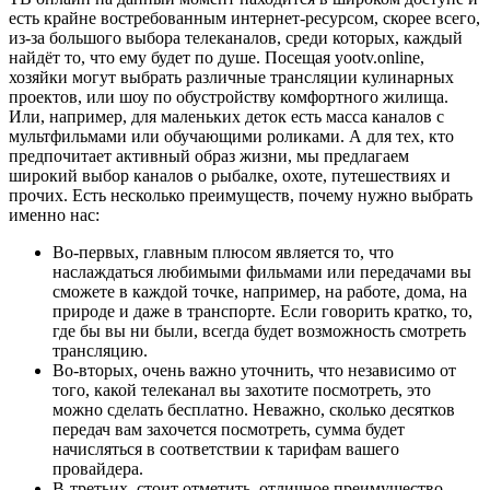
есть крайне востребованным интернет-ресурсом, скорее всего,
из-за большого выбора телеканалов, среди которых, каждый
найдёт то, что ему будет по душе. Посещая yootv.online,
хозяйки могут выбрать различные трансляции кулинарных
проектов, или шоу по обустройству комфортного жилища.
Или, например, для маленьких деток есть масса каналов с
мультфильмами или обучающими роликами. А для тех, кто
предпочитает активный образ жизни, мы предлагаем
широкий выбор каналов о рыбалке, охоте, путешествиях и
прочих. Есть несколько преимуществ, почему нужно выбрать
именно нас:
Во-первых, главным плюсом является то, что
наслаждаться любимыми фильмами или передачами вы
сможете в каждой точке, например, на работе, дома, на
природе и даже в транспорте. Если говорить кратко, то,
где бы вы ни были, всегда будет возможность смотреть
трансляцию.
Во-вторых, очень важно уточнить, что независимо от
того, какой телеканал вы захотите посмотреть, это
можно сделать бесплатно. Неважно, сколько десятков
передач вам захочется посмотреть, сумма будет
начисляться в соответствии к тарифам вашего
провайдера.
В-третьих, стоит отметить, отличное преимущество -