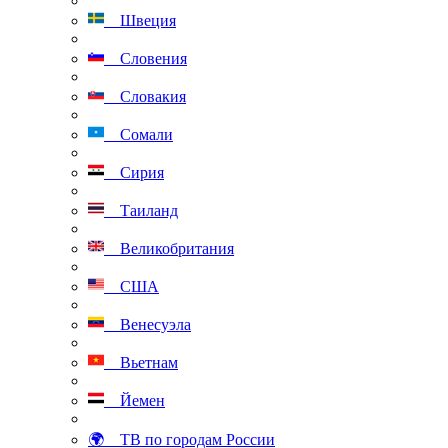
Швеция
Словения
Словакия
Сомали
Сирия
Таиланд
Великобритания
США
Венесуэла
Вьетнам
Йемен
🌍 ТВ по городам России