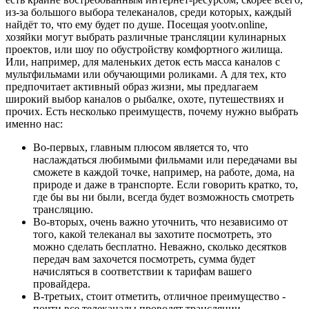
из-за большого выбора телеканалов, среди которых, каждый
найдёт то, что ему будет по душе. Посещая yootv.online,
хозяйки могут выбрать различные трансляции кулинарных
проектов, или шоу по обустройству комфортного жилища.
Или, например, для маленьких деток есть масса каналов с
мультфильмами или обучающими роликами. А для тех, кто
предпочитает активный образ жизни, мы предлагаем
широкий выбор каналов о рыбалке, охоте, путешествиях и
прочих. Есть несколько преимуществ, почему нужно выбрать
именно нас:
Во-первых, главным плюсом является то, что
наслаждаться любимыми фильмами или передачами вы
сможете в каждой точке, например, на работе, дома, на
природе и даже в транспорте. Если говорить кратко, то,
где бы вы ни были, всегда будет возможность смотреть
трансляцию.
Во-вторых, очень важно уточнить, что независимо от
того, какой телеканал вы захотите посмотреть, это
можно сделать бесплатно. Неважно, сколько десятков
передач вам захочется посмотреть, сумма будет
начисляться в соответствии к тарифам вашего
провайдера.
В-третьих, стоит отметить, отличное преимущество -
почти все телеканалы проводят трансляции