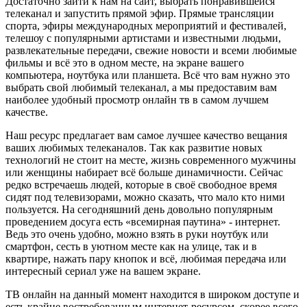
Достаточно зайти к нам на сайт, выбрать понравившейся
телеканал и запустить прямой эфир. Прямые трансляции
спорта, эфиры международных мероприятий и фестивалей,
телешоу с популярными артистами и известными людьми,
развлекательные передачи, свежие новости и всеми любимые
фильмы и всё это в одном месте, на экране вашего
компьютера, ноутбука или планшета. Всё что вам нужно это
выбрать свой любимый телеканал, а мы предоставим вам
наиболее удобный просмотр онлайн тв в самом лучшем
качестве.
Наш ресурс предлагает вам самое лучшее качество вещания
ваших любимых телеканалов. Так как развитие новых
технологий не стоит на месте, жизнь современного мужчины
или женщины набирает всё больше динамичности. Сейчас
редко встречаешь людей, которые в своё свободное время
сидят под телевизорами, можно сказать, что мало кто ними
пользуется. На сегодняшний день довольно популярным
проведением досуга есть «всемирная паутина» - интернет.
Ведь это очень удобно, можно взять в руки ноутбук или
смартфон, сесть в уютном месте как на улице, так и в
квартире, нажать пару кнопок и всё, любимая передача или
интересный сериал уже на вашем экране.
ТВ онлайн на данный момент находится в широком доступе и
есть крайне востребованным интернет-ресурсом, скорее всего,