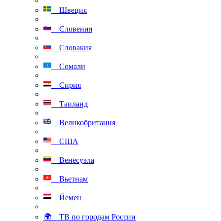
Швеция
Словения
Словакия
Сомали
Сирия
Таиланд
Великобритания
США
Венесуэла
Вьетнам
Йемен
🌍 ТВ по городам России