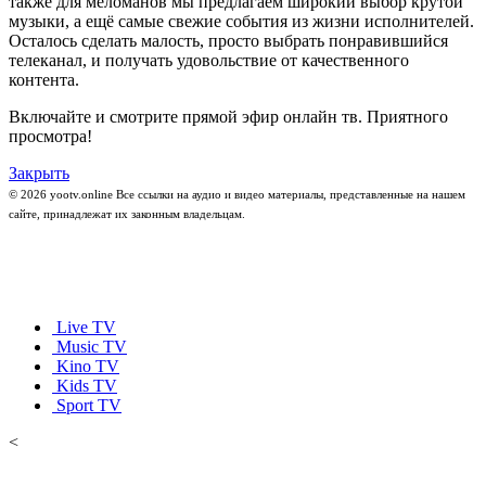
также для меломанов мы предлагаем широкий выбор крутой
музыки, а ещё самые свежие события из жизни исполнителей.
Осталось сделать малость, просто выбрать понравившийся
телеканал, и получать удовольствие от качественного
контента.
Включайте и смотрите прямой эфир онлайн тв. Приятного
просмотра!
Закрыть
© 2026 yootv.online Все ссылки на аудио и видео материалы, представленные на нашем
сайте, принадлежат их законным владельцам.
Live TV
Music TV
Kino TV
Kids TV
Sport TV
<