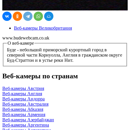
Веб-камеры Великобритания
www.budewebcam.co.uk
О веб-камере
Буде - небольшой приморский курортный город в
северной части Корнуолла, Англия в гражданском округе
Буд-Страттон и в устье реки Нит.
Веб-камеры по странам
Веб-камеры Австрия
Веб-камеры Англия
Веб-камеры Андорра
Веб-камеры Австралия
Веб-камеры Абхазия
Веб-камеры Армения
Веб-камеры Азербайджан
Веб-камеры Аргентина