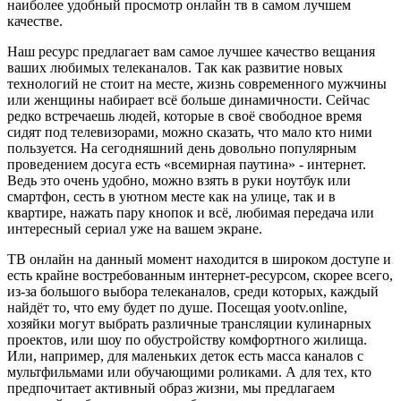
наиболее удобный просмотр онлайн тв в самом лучшем
качестве.
Наш ресурс предлагает вам самое лучшее качество вещания
ваших любимых телеканалов. Так как развитие новых
технологий не стоит на месте, жизнь современного мужчины
или женщины набирает всё больше динамичности. Сейчас
редко встречаешь людей, которые в своё свободное время
сидят под телевизорами, можно сказать, что мало кто ними
пользуется. На сегодняшний день довольно популярным
проведением досуга есть «всемирная паутина» - интернет.
Ведь это очень удобно, можно взять в руки ноутбук или
смартфон, сесть в уютном месте как на улице, так и в
квартире, нажать пару кнопок и всё, любимая передача или
интересный сериал уже на вашем экране.
ТВ онлайн на данный момент находится в широком доступе и
есть крайне востребованным интернет-ресурсом, скорее всего,
из-за большого выбора телеканалов, среди которых, каждый
найдёт то, что ему будет по душе. Посещая yootv.online,
хозяйки могут выбрать различные трансляции кулинарных
проектов, или шоу по обустройству комфортного жилища.
Или, например, для маленьких деток есть масса каналов с
мультфильмами или обучающими роликами. А для тех, кто
предпочитает активный образ жизни, мы предлагаем