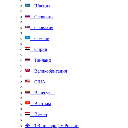
Швеция
Словения
Словакия
Сомали
Сирия
Таиланд
Великобритания
США
Венесуэла
Вьетнам
Йемен
🌍 ТВ по городам России