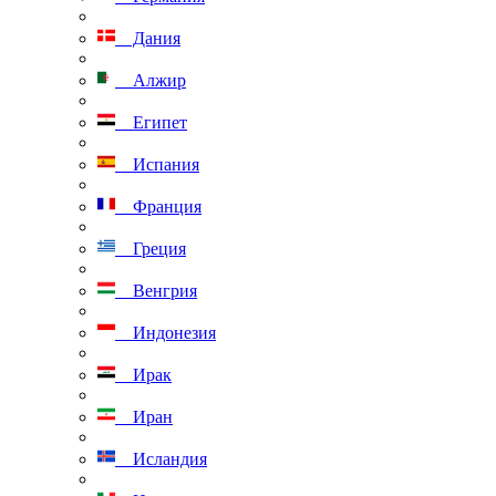
Дания
Алжир
Египет
Испания
Франция
Греция
Венгрия
Индонезия
Ирак
Иран
Исландия