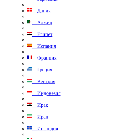
Дания
Алжир
Египет
Испания
Франция
Греция
Венгрия
Индонезия
Ирак
Иран
Исландия