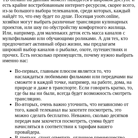
есть крайне востребованным интернет-ресурсом, скорее всего,
из-за большого выбора телеканалов, среди которых, каждый
найдёт то, что ему будет по душе. Посещая yootv.online,
хозяйки могут выбрать различные трансляции кулинарных
проектов, или шоу по обустройству комфортного жилища.
Или, например, для маленьких деток есть масса каналов с
мультфильмами или обучающими роликами. А для тех, кто
предпочитает активный образ жизни, мы предлагаем
широкий выбор каналов о рыбалке, охоте, путешествиях и
прочих. Есть несколько преимуществ, почему нужно выбрать
именно нас:
Во-первых, главным плюсом является то, что
наслаждаться любимыми фильмами или передачами вы
сможете в каждой точке, например, на работе, дома, на
природе и даже в транспорте. Если говорить кратко, то,
где бы вы ни были, всегда будет возможность смотреть
трансляцию.
Во-вторых, очень важно уточнить, что независимо от
того, какой телеканал вы захотите посмотреть, это
можно сделать бесплатно. Неважно, сколько десятков
передач вам захочется посмотреть, сумма будет
начисляться в соответствии к тарифам вашего
провайдера.
В-третьих, стоит отметить, отличное преимущество -