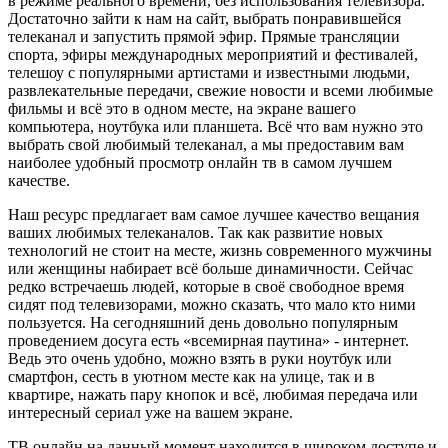
в режиме реального времени, без использования телевизора.
Достаточно зайти к нам на сайт, выбрать понравившейся
телеканал и запустить прямой эфир. Прямые трансляции
спорта, эфиры международных мероприятий и фестивалей,
телешоу с популярными артистами и известными людьми,
развлекательные передачи, свежие новости и всеми любимые
фильмы и всё это в одном месте, на экране вашего
компьютера, ноутбука или планшета. Всё что вам нужно это
выбрать свой любимый телеканал, а мы предоставим вам
наиболее удобный просмотр онлайн тв в самом лучшем
качестве.
Наш ресурс предлагает вам самое лучшее качество вещания
ваших любимых телеканалов. Так как развитие новых
технологий не стоит на месте, жизнь современного мужчины
или женщины набирает всё больше динамичности. Сейчас
редко встречаешь людей, которые в своё свободное время
сидят под телевизорами, можно сказать, что мало кто ними
пользуется. На сегодняшний день довольно популярным
проведением досуга есть «всемирная паутина» - интернет.
Ведь это очень удобно, можно взять в руки ноутбук или
смартфон, сесть в уютном месте как на улице, так и в
квартире, нажать пару кнопок и всё, любимая передача или
интересный сериал уже на вашем экране.
ТВ онлайн на данный момент находится в широком доступе и