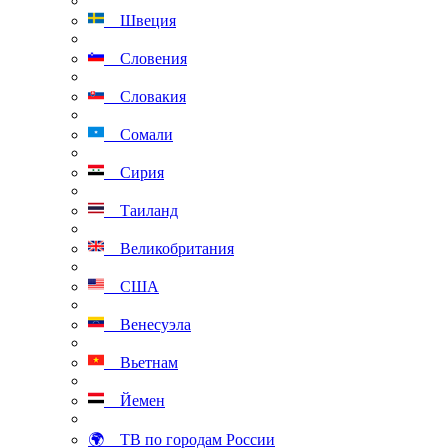
Швеция
Словения
Словакия
Сомали
Сирия
Таиланд
Великобритания
США
Венесуэла
Вьетнам
Йемен
🌍 ТВ по городам России