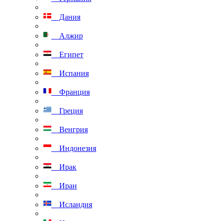
Дания
Алжир
Египет
Испания
Франция
Греция
Венгрия
Индонезия
Ирак
Иран
Исландия