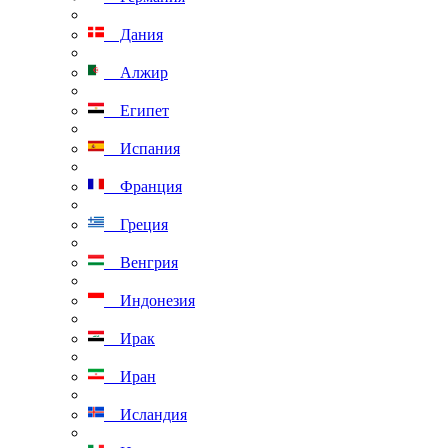
Дания
Алжир
Египет
Испания
Франция
Греция
Венгрия
Индонезия
Ирак
Иран
Исландия