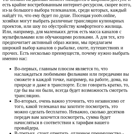
есть крайне востребованным интернет-ресурсом, скорее всего,
из-за большого выбора телеканалов, среди которых, каждый
найдёт то, что ему будет по душе. Посещая yootv.online,
хозяйки могут выбрать различные трансляции кулинарных
проектов, или шоу по обустройству комфортного жилища.
Или, например, для маленьких деток есть масса каналов с
мультфильмами или обучающими роликами. А для тех, кто
предпочитает активный образ жизни, мы предлагаем
широкий выбор каналов о рыбалке, охоте, путешествиях и
прочих. Есть несколько преимуществ, почему нужно выбрать
именно нас:
Во-первых, главным плюсом является то, что
наслаждаться любимыми фильмами или передачами вы
сможете в каждой точке, например, на работе, дома, на
природе и даже в транспорте. Если говорить кратко, то,
где бы вы ни были, всегда будет возможность смотреть
трансляцию.
Во-вторых, очень важно уточнить, что независимо от
того, какой телеканал вы захотите посмотреть, это
можно сделать бесплатно. Неважно, сколько десятков
передач вам захочется посмотреть, сумма будет
начисляться в соответствии к тарифам вашего
провайдера.
В-третьих, стоит отметить, отличное преимущество -