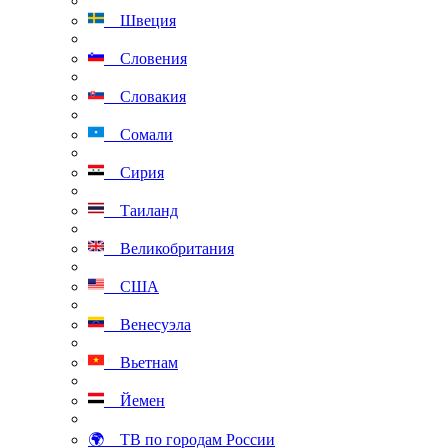
Швеция
Словения
Словакия
Сомали
Сирия
Таиланд
Великобритания
США
Венесуэла
Вьетнам
Йемен
🌍 ТВ по городам России