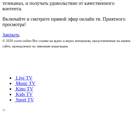
телеканал, и получать удовольствие от качественного
контента.
Включайте и смотрите прямой эфир онлайн тв. Приятного
просмотра!
Закрыть
© 2026 yootv.online Все ссылки на аудио и видео материалы, представленные на нашем
сайте, принадлежат их законным владельцам.
Live TV
Music TV
Kino TV
Kids TV
Sport TV
<