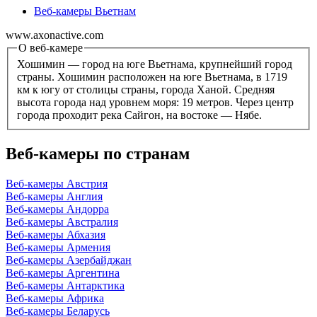
Веб-камеры Вьетнам
www.axonactive.com
О веб-камере
Хошимин — город на юге Вьетнама, крупнейший город
страны. Хошимин расположен на юге Вьетнама, в 1719
км к югу от столицы страны, города Ханой. Средняя
высота города над уровнем моря: 19 метров. Через центр
города проходит река Сайгон, на востоке — Нябе.
Веб-камеры по странам
Веб-камеры Австрия
Веб-камеры Англия
Веб-камеры Андорра
Веб-камеры Австралия
Веб-камеры Абхазия
Веб-камеры Армения
Веб-камеры Азербайджан
Веб-камеры Аргентина
Веб-камеры Антарктика
Веб-камеры Африка
Веб-камеры Беларусь