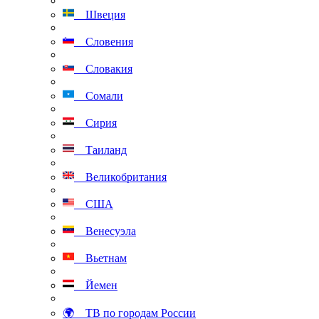
Швеция
Словения
Словакия
Сомали
Сирия
Таиланд
Великобритания
США
Венесуэла
Вьетнам
Йемен
🌍 ТВ по городам России