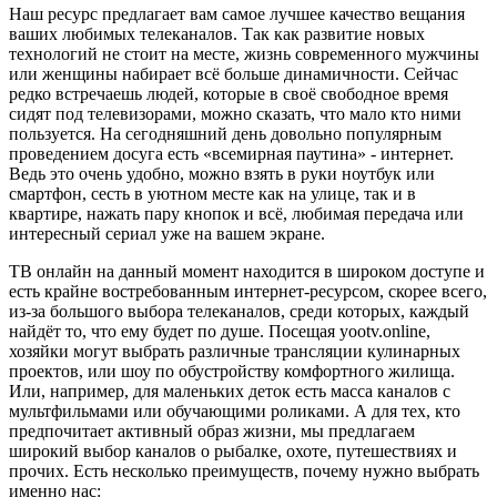
Наш ресурс предлагает вам самое лучшее качество вещания
ваших любимых телеканалов. Так как развитие новых
технологий не стоит на месте, жизнь современного мужчины
или женщины набирает всё больше динамичности. Сейчас
редко встречаешь людей, которые в своё свободное время
сидят под телевизорами, можно сказать, что мало кто ними
пользуется. На сегодняшний день довольно популярным
проведением досуга есть «всемирная паутина» - интернет.
Ведь это очень удобно, можно взять в руки ноутбук или
смартфон, сесть в уютном месте как на улице, так и в
квартире, нажать пару кнопок и всё, любимая передача или
интересный сериал уже на вашем экране.
ТВ онлайн на данный момент находится в широком доступе и
есть крайне востребованным интернет-ресурсом, скорее всего,
из-за большого выбора телеканалов, среди которых, каждый
найдёт то, что ему будет по душе. Посещая yootv.online,
хозяйки могут выбрать различные трансляции кулинарных
проектов, или шоу по обустройству комфортного жилища.
Или, например, для маленьких деток есть масса каналов с
мультфильмами или обучающими роликами. А для тех, кто
предпочитает активный образ жизни, мы предлагаем
широкий выбор каналов о рыбалке, охоте, путешествиях и
прочих. Есть несколько преимуществ, почему нужно выбрать
именно нас: