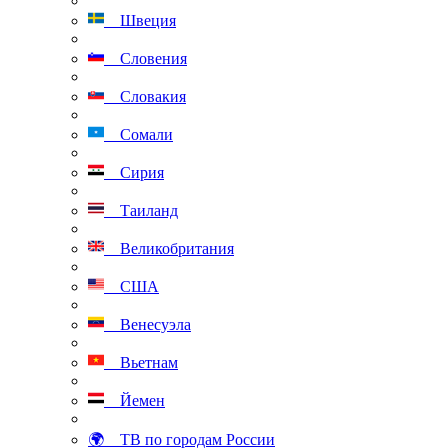
Швеция
Словения
Словакия
Сомали
Сирия
Таиланд
Великобритания
США
Венесуэла
Вьетнам
Йемен
🌍 ТВ по городам России