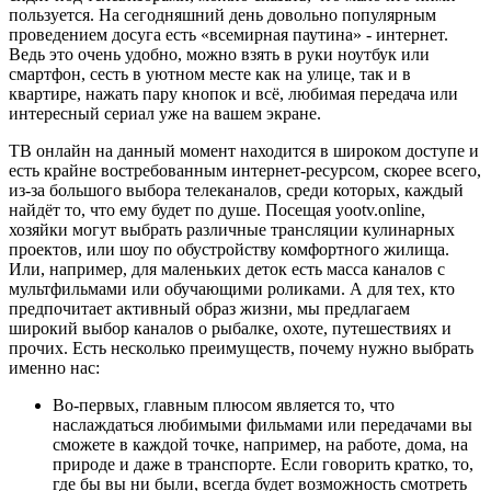
пользуется. На сегодняшний день довольно популярным
проведением досуга есть «всемирная паутина» - интернет.
Ведь это очень удобно, можно взять в руки ноутбук или
смартфон, сесть в уютном месте как на улице, так и в
квартире, нажать пару кнопок и всё, любимая передача или
интересный сериал уже на вашем экране.
ТВ онлайн на данный момент находится в широком доступе и
есть крайне востребованным интернет-ресурсом, скорее всего,
из-за большого выбора телеканалов, среди которых, каждый
найдёт то, что ему будет по душе. Посещая yootv.online,
хозяйки могут выбрать различные трансляции кулинарных
проектов, или шоу по обустройству комфортного жилища.
Или, например, для маленьких деток есть масса каналов с
мультфильмами или обучающими роликами. А для тех, кто
предпочитает активный образ жизни, мы предлагаем
широкий выбор каналов о рыбалке, охоте, путешествиях и
прочих. Есть несколько преимуществ, почему нужно выбрать
именно нас:
Во-первых, главным плюсом является то, что
наслаждаться любимыми фильмами или передачами вы
сможете в каждой точке, например, на работе, дома, на
природе и даже в транспорте. Если говорить кратко, то,
где бы вы ни были, всегда будет возможность смотреть