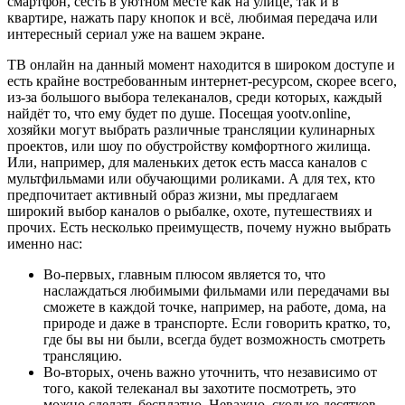
смартфон, сесть в уютном месте как на улице, так и в
квартире, нажать пару кнопок и всё, любимая передача или
интересный сериал уже на вашем экране.
ТВ онлайн на данный момент находится в широком доступе и
есть крайне востребованным интернет-ресурсом, скорее всего,
из-за большого выбора телеканалов, среди которых, каждый
найдёт то, что ему будет по душе. Посещая yootv.online,
хозяйки могут выбрать различные трансляции кулинарных
проектов, или шоу по обустройству комфортного жилища.
Или, например, для маленьких деток есть масса каналов с
мультфильмами или обучающими роликами. А для тех, кто
предпочитает активный образ жизни, мы предлагаем
широкий выбор каналов о рыбалке, охоте, путешествиях и
прочих. Есть несколько преимуществ, почему нужно выбрать
именно нас:
Во-первых, главным плюсом является то, что
наслаждаться любимыми фильмами или передачами вы
сможете в каждой точке, например, на работе, дома, на
природе и даже в транспорте. Если говорить кратко, то,
где бы вы ни были, всегда будет возможность смотреть
трансляцию.
Во-вторых, очень важно уточнить, что независимо от
того, какой телеканал вы захотите посмотреть, это
можно сделать бесплатно. Неважно, сколько десятков