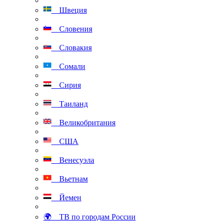
Швеция
Словения
Словакия
Сомали
Сирия
Таиланд
Великобритания
США
Венесуэла
Вьетнам
Йемен
🌍 ТВ по городам России