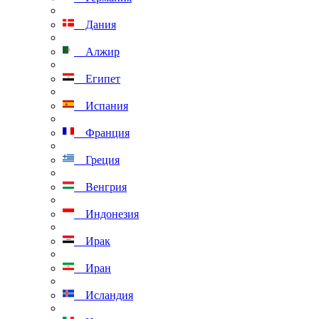
Дания
Алжир
Египет
Испания
Франция
Греция
Венгрия
Индонезия
Ирак
Иран
Исландия