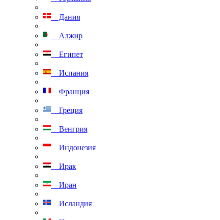
Дания
Алжир
Египет
Испания
Франция
Греция
Венгрия
Индонезия
Ирак
Иран
Исландия