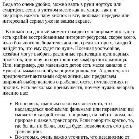
Ведь это очень удобно, можно взять в руки ноутбук или
смартфон, сесть в уютном месте как на улице, так и в
квартире, нажать пару кнопок и всё, любимая передача или
интересный сериал уже на вашем экране.
ТВ онлайн на данный момент находится в широком доступе и
есть крайне востребованным интернет-ресурсом, скорее всего,
из-за большого выбора телеканалов, среди которых, каждый
найдёт то, что ему будет по душе. Посещая yootv.online,
хозяйки могут выбрать различные трансляции кулинарных
проектов, или шоу по обустройству комфортного жилища.
Или, например, для маленьких деток есть масса каналов с
мультфильмами или обучающими роликами. А для тех, кто
предпочитает активный образ жизни, мы предлагаем
широкий выбор каналов о рыбалке, охоте, путешествиях и
прочих. Есть несколько преимуществ, почему нужно выбрать
именно нас:
Во-первых, главным плюсом является то, что
наслаждаться любимыми фильмами или передачами вы
сможете в каждой точке, например, на работе, дома, на
природе и даже в транспорте. Если говорить кратко, то,
где бы вы ни были, всегда будет возможность смотреть
трансляцию.
Во-вторых, очень важно уточнить, что независимо от