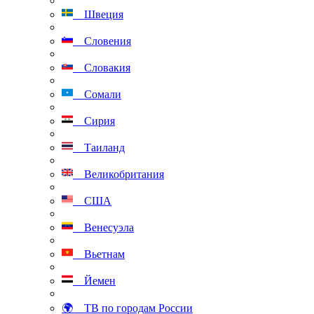
Швеция
Словения
Словакия
Сомали
Сирия
Таиланд
Великобритания
США
Венесуэла
Вьетнам
Йемен
🌍 ТВ по городам России