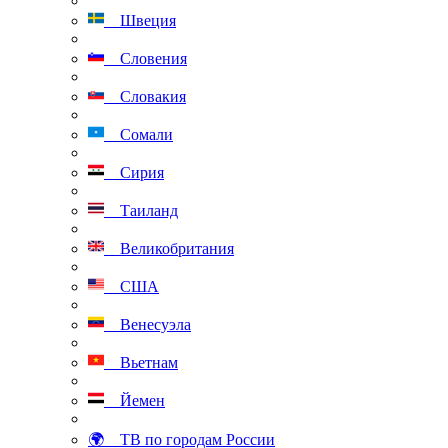
Швеция
Словения
Словакия
Сомали
Сирия
Таиланд
Великобритания
США
Венесуэла
Вьетнам
Йемен
🌍 ТВ по городам России