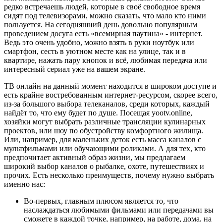
редко встречаешь людей, которые в своё свободное время
сидят под телевизорами, можно сказать, что мало кто ними
пользуется. На сегодняшний день довольно популярным
проведением досуга есть «всемирная паутина» - интернет.
Ведь это очень удобно, можно взять в руки ноутбук или
смартфон, сесть в уютном месте как на улице, так и в
квартире, нажать пару кнопок и всё, любимая передача или
интересный сериал уже на вашем экране.
ТВ онлайн на данный момент находится в широком доступе и
есть крайне востребованным интернет-ресурсом, скорее всего,
из-за большого выбора телеканалов, среди которых, каждый
найдёт то, что ему будет по душе. Посещая yootv.online,
хозяйки могут выбрать различные трансляции кулинарных
проектов, или шоу по обустройству комфортного жилища.
Или, например, для маленьких деток есть масса каналов с
мультфильмами или обучающими роликами. А для тех, кто
предпочитает активный образ жизни, мы предлагаем
широкий выбор каналов о рыбалке, охоте, путешествиях и
прочих. Есть несколько преимуществ, почему нужно выбрать
именно нас:
Во-первых, главным плюсом является то, что
наслаждаться любимыми фильмами или передачами вы
сможете в каждой точке, например, на работе, дома, на