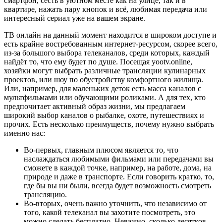
смартфон, сесть в уютном месте как на улице, так и в
квартире, нажать пару кнопок и всё, любимая передача или
интересный сериал уже на вашем экране.
ТВ онлайн на данный момент находится в широком доступе и
есть крайне востребованным интернет-ресурсом, скорее всего,
из-за большого выбора телеканалов, среди которых, каждый
найдёт то, что ему будет по душе. Посещая yootv.online,
хозяйки могут выбрать различные трансляции кулинарных
проектов, или шоу по обустройству комфортного жилища.
Или, например, для маленьких деток есть масса каналов с
мультфильмами или обучающими роликами. А для тех, кто
предпочитает активный образ жизни, мы предлагаем
широкий выбор каналов о рыбалке, охоте, путешествиях и
прочих. Есть несколько преимуществ, почему нужно выбрать
именно нас:
Во-первых, главным плюсом является то, что
наслаждаться любимыми фильмами или передачами вы
сможете в каждой точке, например, на работе, дома, на
природе и даже в транспорте. Если говорить кратко, то,
где бы вы ни были, всегда будет возможность смотреть
трансляцию.
Во-вторых, очень важно уточнить, что независимо от
того, какой телеканал вы захотите посмотреть, это
можно сделать бесплатно. Неважно, сколько десятков