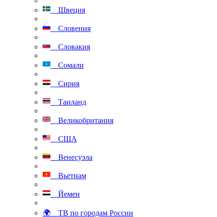
Швеция
Словения
Словакия
Сомали
Сирия
Таиланд
Великобритания
США
Венесуэла
Вьетнам
Йемен
🌍 ТВ по городам России