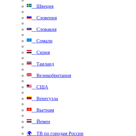
Швеция
Словения
Словакия
Сомали
Сирия
Таиланд
Великобритания
США
Венесуэла
Вьетнам
Йемен
🌍 ТВ по городам России