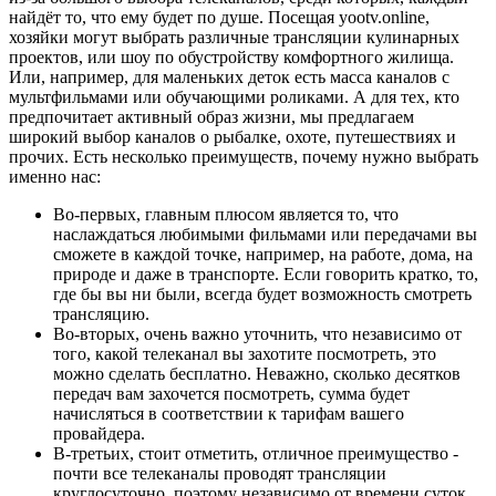
найдёт то, что ему будет по душе. Посещая yootv.online,
хозяйки могут выбрать различные трансляции кулинарных
проектов, или шоу по обустройству комфортного жилища.
Или, например, для маленьких деток есть масса каналов с
мультфильмами или обучающими роликами. А для тех, кто
предпочитает активный образ жизни, мы предлагаем
широкий выбор каналов о рыбалке, охоте, путешествиях и
прочих. Есть несколько преимуществ, почему нужно выбрать
именно нас:
Во-первых, главным плюсом является то, что
наслаждаться любимыми фильмами или передачами вы
сможете в каждой точке, например, на работе, дома, на
природе и даже в транспорте. Если говорить кратко, то,
где бы вы ни были, всегда будет возможность смотреть
трансляцию.
Во-вторых, очень важно уточнить, что независимо от
того, какой телеканал вы захотите посмотреть, это
можно сделать бесплатно. Неважно, сколько десятков
передач вам захочется посмотреть, сумма будет
начисляться в соответствии к тарифам вашего
провайдера.
В-третьих, стоит отметить, отличное преимущество -
почти все телеканалы проводят трансляции
круглосуточно, поэтому независимо от времени суток