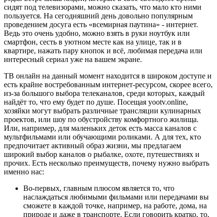
сидят под телевизорами, можно сказать, что мало кто ними
пользуется. На сегодняшний день довольно популярным
проведением досуга есть «всемирная паутина» - интернет.
Ведь это очень удобно, можно взять в руки ноутбук или
смартфон, сесть в уютном месте как на улице, так и в
квартире, нажать пару кнопок и всё, любимая передача или
интересный сериал уже на вашем экране.
ТВ онлайн на данный момент находится в широком доступе и
есть крайне востребованным интернет-ресурсом, скорее всего,
из-за большого выбора телеканалов, среди которых, каждый
найдёт то, что ему будет по душе. Посещая yootv.online,
хозяйки могут выбрать различные трансляции кулинарных
проектов, или шоу по обустройству комфортного жилища.
Или, например, для маленьких деток есть масса каналов с
мультфильмами или обучающими роликами. А для тех, кто
предпочитает активный образ жизни, мы предлагаем
широкий выбор каналов о рыбалке, охоте, путешествиях и
прочих. Есть несколько преимуществ, почему нужно выбрать
именно нас:
Во-первых, главным плюсом является то, что
наслаждаться любимыми фильмами или передачами вы
сможете в каждой точке, например, на работе, дома, на
природе и даже в транспорте. Если говорить кратко, то,