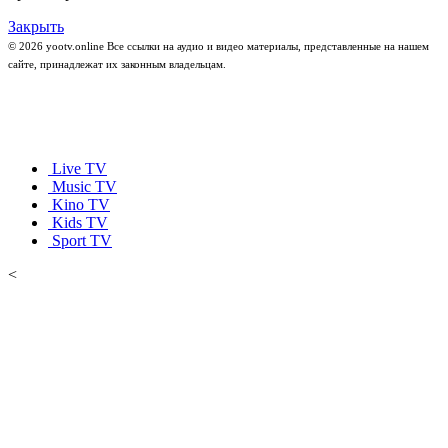
Закрыть
© 2026 yootv.online Все ссылки на аудио и видео материалы, представленные на нашем
сайте, принадлежат их законным владельцам.
Live TV
Music TV
Kino TV
Kids TV
Sport TV
<