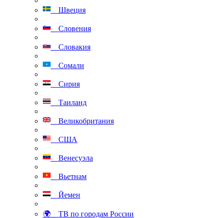
Швеция
Словения
Словакия
Сомали
Сирия
Таиланд
Великобритания
США
Венесуэла
Вьетнам
Йемен
🌍 ТВ по городам России