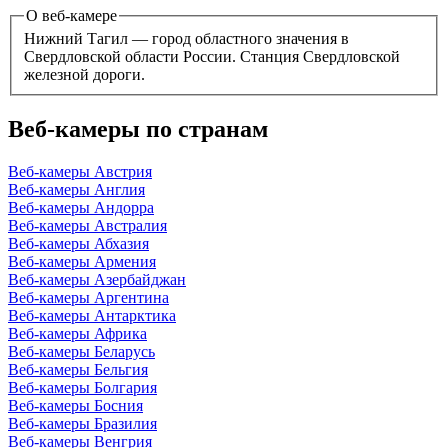
О веб-камере
Нижний Тагил — город областного значения в
Свердловской области России. Станция Свердловской
железной дороги.
Веб-камеры по странам
Веб-камеры Австрия
Веб-камеры Англия
Веб-камеры Андорра
Веб-камеры Австралия
Веб-камеры Абхазия
Веб-камеры Армения
Веб-камеры Азербайджан
Веб-камеры Аргентина
Веб-камеры Антарктика
Веб-камеры Африка
Веб-камеры Беларусь
Веб-камеры Бельгия
Веб-камеры Болгария
Веб-камеры Босния
Веб-камеры Бразилия
Веб-камеры Венгрия