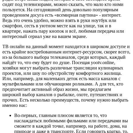
сидят под телевизорами, можно сказать, что мало кто ними
пользуется. На сегодняшний день довольно популярным
проведением досуга есть «всемирная паутина» - интернет.
Ведь это очень удобно, можно взять в руки ноутбук или
смартфон, сесть в уютном месте как на улице, так и в
квартире, нажать пару кнопок и всё, любимая передача или
интересный сериал уже на вашем экране.
ТВ онлайн на данный момент находится в широком доступе и
есть крайне востребованным интернет-ресурсом, скорее всего,
из-за большого выбора телеканалов, среди которых, каждый
найдёт то, что ему будет по душе. Посещая yootv.online,
хозяйки могут выбрать различные трансляции кулинарных
проектов, или шоу по обустройству комфортного жилища.
Или, например, для маленьких деток есть масса каналов с
мультфильмами или обучающими роликами. А для тех, кто
предпочитает активный образ жизни, мы предлагаем
широкий выбор каналов о рыбалке, охоте, путешествиях и
прочих. Есть несколько преимуществ, почему нужно выбрать
именно нас:
Во-первых, главным плюсом является то, что
наслаждаться любимыми фильмами или передачами вы
сможете в каждой точке, например, на работе, дома, на
природе и даже в транспорте. Если говорить кратко, то,