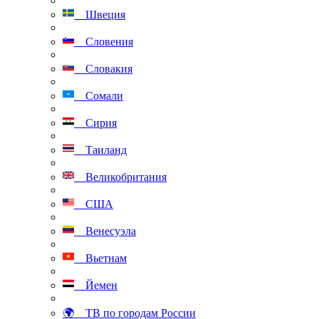
Швеция
Словения
Словакия
Сомали
Сирия
Таиланд
Великобритания
США
Венесуэла
Вьетнам
Йемен
🌍 ТВ по городам России