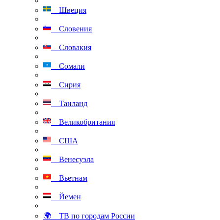
Швеция
Словения
Словакия
Сомали
Сирия
Таиланд
Великобритания
США
Венесуэла
Вьетнам
Йемен
🌍 ТВ по городам России