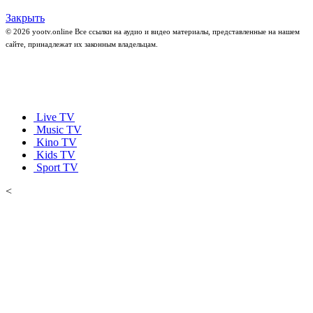
Закрыть
© 2026 yootv.online Все ссылки на аудио и видео материалы, представленные на нашем
сайте, принадлежат их законным владельцам.
Live TV
Music TV
Kino TV
Kids TV
Sport TV
<