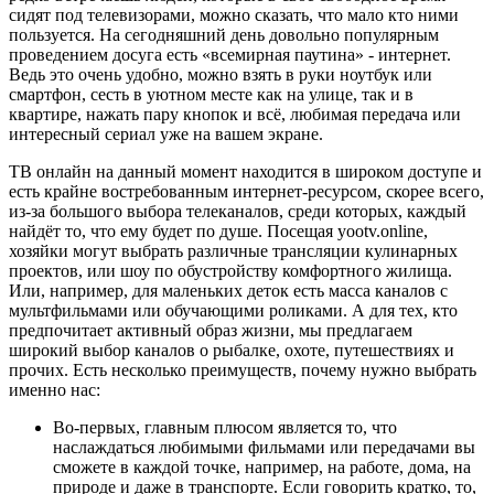
сидят под телевизорами, можно сказать, что мало кто ними
пользуется. На сегодняшний день довольно популярным
проведением досуга есть «всемирная паутина» - интернет.
Ведь это очень удобно, можно взять в руки ноутбук или
смартфон, сесть в уютном месте как на улице, так и в
квартире, нажать пару кнопок и всё, любимая передача или
интересный сериал уже на вашем экране.
ТВ онлайн на данный момент находится в широком доступе и
есть крайне востребованным интернет-ресурсом, скорее всего,
из-за большого выбора телеканалов, среди которых, каждый
найдёт то, что ему будет по душе. Посещая yootv.online,
хозяйки могут выбрать различные трансляции кулинарных
проектов, или шоу по обустройству комфортного жилища.
Или, например, для маленьких деток есть масса каналов с
мультфильмами или обучающими роликами. А для тех, кто
предпочитает активный образ жизни, мы предлагаем
широкий выбор каналов о рыбалке, охоте, путешествиях и
прочих. Есть несколько преимуществ, почему нужно выбрать
именно нас:
Во-первых, главным плюсом является то, что
наслаждаться любимыми фильмами или передачами вы
сможете в каждой точке, например, на работе, дома, на
природе и даже в транспорте. Если говорить кратко, то,