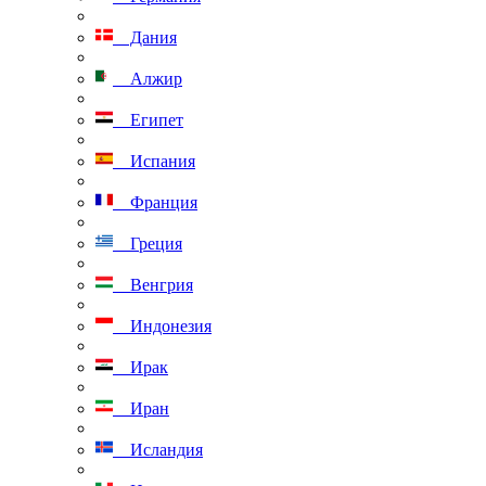
Дания
Алжир
Египет
Испания
Франция
Греция
Венгрия
Индонезия
Ирак
Иран
Исландия