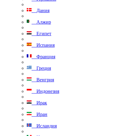
Дания
Алжир
Египет
Испания
Франция
Греция
Венгрия
Индонезия
Ирак
Иран
Исландия