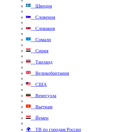
Швеция
Словения
Словакия
Сомали
Сирия
Таиланд
Великобритания
США
Венесуэла
Вьетнам
Йемен
🌍 ТВ по городам России