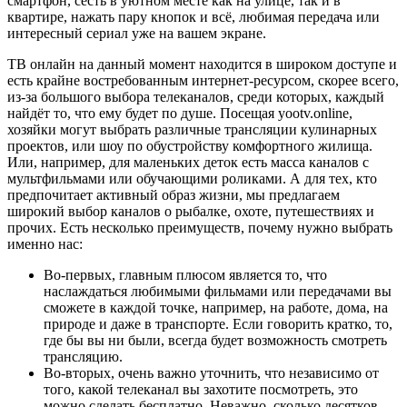
смартфон, сесть в уютном месте как на улице, так и в
квартире, нажать пару кнопок и всё, любимая передача или
интересный сериал уже на вашем экране.
ТВ онлайн на данный момент находится в широком доступе и
есть крайне востребованным интернет-ресурсом, скорее всего,
из-за большого выбора телеканалов, среди которых, каждый
найдёт то, что ему будет по душе. Посещая yootv.online,
хозяйки могут выбрать различные трансляции кулинарных
проектов, или шоу по обустройству комфортного жилища.
Или, например, для маленьких деток есть масса каналов с
мультфильмами или обучающими роликами. А для тех, кто
предпочитает активный образ жизни, мы предлагаем
широкий выбор каналов о рыбалке, охоте, путешествиях и
прочих. Есть несколько преимуществ, почему нужно выбрать
именно нас:
Во-первых, главным плюсом является то, что
наслаждаться любимыми фильмами или передачами вы
сможете в каждой точке, например, на работе, дома, на
природе и даже в транспорте. Если говорить кратко, то,
где бы вы ни были, всегда будет возможность смотреть
трансляцию.
Во-вторых, очень важно уточнить, что независимо от
того, какой телеканал вы захотите посмотреть, это
можно сделать бесплатно. Неважно, сколько десятков