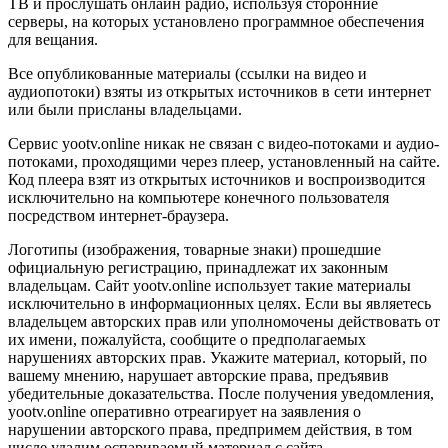
ТВ и прослушать онлайн радио, используя сторонние
серверы, на которых установлено программное обеспечения
для вещания.
Все опубликованные материалы (ссылки на видео и
аудиопотоки) взяты из открытых источников в сети интернет
или были присланы владельцами.
Сервис yootv.online никак не связан с видео-потоками и аудио-
потоками, проходящими через плеер, установленный на сайте.
Код плеера взят из открытых источников и воспроизводится
исключительно на компьютере конечного пользователя
посредством интернет-браузера.
Логотипы (изображения, товарные знаки) прошедшие
официальную регистрацию, принадлежат их законным
владельцам. Сайт yootv.online использует такие материалы
исключительно в информационных целях. Если вы являетесь
владельцем авторских прав или уполномочены действовать от
их имени, пожалуйста, сообщите о предполагаемых
нарушениях авторских прав. Укажите материал, который, по
вашему мнению, нарушает авторские права, предъявив
убедительные доказательства. После получения уведомления,
yootv.online оперативно отреагирует на заявления о
нарушении авторского права, предпримем действия, в том
числе удалим оспариваемый материал с сайта.