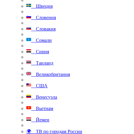
Швеция
Словения
Словакия
Сомали
Сирия
Таиланд
Великобритания
США
Венесуэла
Вьетнам
Йемен
🌍 ТВ по городам России