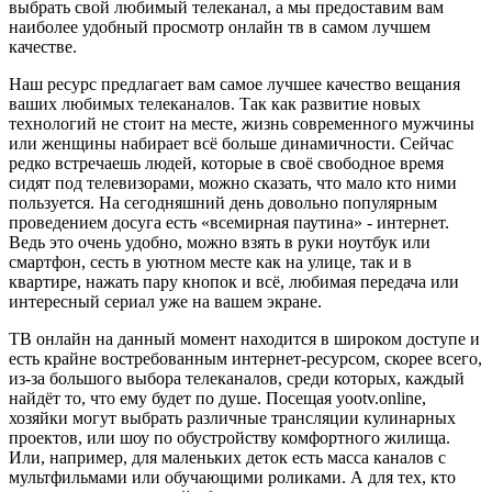
выбрать свой любимый телеканал, а мы предоставим вам
наиболее удобный просмотр онлайн тв в самом лучшем
качестве.
Наш ресурс предлагает вам самое лучшее качество вещания
ваших любимых телеканалов. Так как развитие новых
технологий не стоит на месте, жизнь современного мужчины
или женщины набирает всё больше динамичности. Сейчас
редко встречаешь людей, которые в своё свободное время
сидят под телевизорами, можно сказать, что мало кто ними
пользуется. На сегодняшний день довольно популярным
проведением досуга есть «всемирная паутина» - интернет.
Ведь это очень удобно, можно взять в руки ноутбук или
смартфон, сесть в уютном месте как на улице, так и в
квартире, нажать пару кнопок и всё, любимая передача или
интересный сериал уже на вашем экране.
ТВ онлайн на данный момент находится в широком доступе и
есть крайне востребованным интернет-ресурсом, скорее всего,
из-за большого выбора телеканалов, среди которых, каждый
найдёт то, что ему будет по душе. Посещая yootv.online,
хозяйки могут выбрать различные трансляции кулинарных
проектов, или шоу по обустройству комфортного жилища.
Или, например, для маленьких деток есть масса каналов с
мультфильмами или обучающими роликами. А для тех, кто