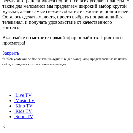
регулярно транслируются новости со всех уголков планеты. А
также для меломанов мы предлагаем широкий выбор крутой
музыки, а ещё самые свежие события из жизни исполнителей.
Осталось сделать малость, просто выбрать понравившийся
телеканал, и получать удовольствие от качественного
контента.
Включайте и смотрите прямой эфир онлайн тв. Приятного
просмотра!
Закрыть
© 2026 yootv.online Все ссылки на аудио и видео материалы, представленные на нашем
сайте, принадлежат их законным владельцам.
Live TV
Music TV
Kino TV
Kids TV
Sport TV
<