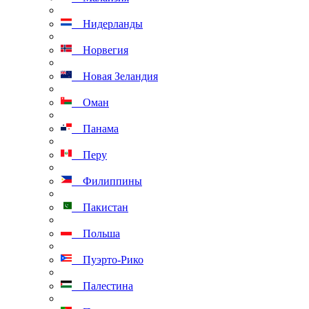
Нидерланды
Норвегия
Новая Зеландия
Оман
Панама
Перу
Филиппины
Пакистан
Польша
Пуэрто-Рико
Палестина