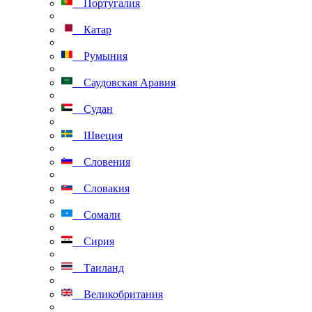
Португалия
Катар
Румыния
Саудовская Аравия
Судан
Швеция
Словения
Словакия
Сомали
Сирия
Таиланд
Великобритания