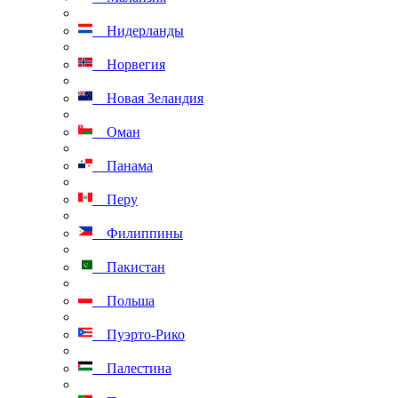
Нидерланды
Норвегия
Новая Зеландия
Оман
Панама
Перу
Филиппины
Пакистан
Польша
Пуэрто-Рико
Палестина