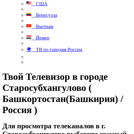
США
Венесуэла
Вьетнам
Йемен
🌍 ТВ по городам России
Твой Телевизор в городе
Старосубхангулово (
Башкортостан(Башкирия) /
Россия )
Для просмотра телеканалов в г.
Старосубхангулово выберите нужный