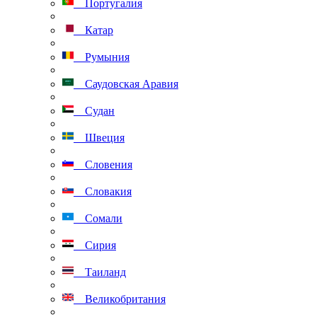
Португалия
Катар
Румыния
Саудовская Аравия
Судан
Швеция
Словения
Словакия
Сомали
Сирия
Таиланд
Великобритания