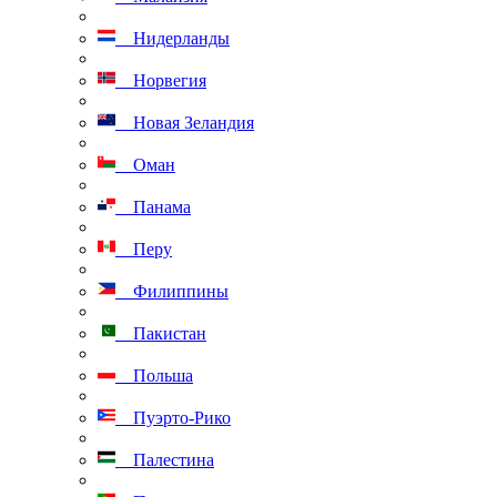
Нидерланды
Норвегия
Новая Зеландия
Оман
Панама
Перу
Филиппины
Пакистан
Польша
Пуэрто-Рико
Палестина