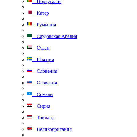
Португалия
Катар
Румыния
Саудовская Аравия
Судан
Швеция
Словения
Словакия
Сомали
Сирия
Таиланд
Великобритания