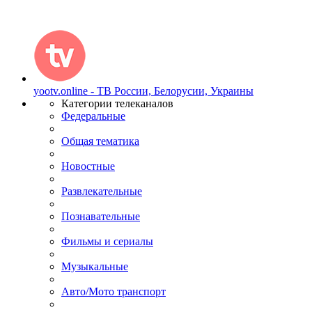
yootv.online - ТВ России, Белорусии, Украины
Категории телеканалов
Федеральные
Общая тематика
Новостные
Развлекательные
Познавательные
Фильмы и сериалы
Музыкальные
Авто/Мото транспорт