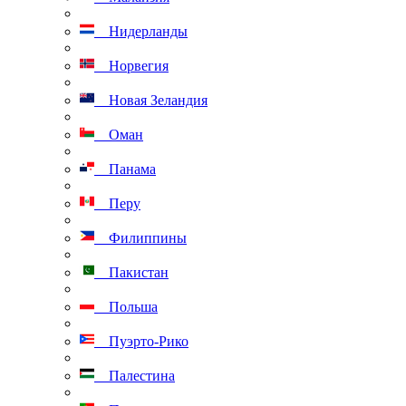
Нидерланды
Норвегия
Новая Зеландия
Оман
Панама
Перу
Филиппины
Пакистан
Польша
Пуэрто-Рико
Палестина