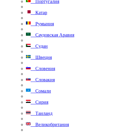
Португалия
Катар
Румыния
Саудовская Аравия
Судан
Швеция
Словения
Словакия
Сомали
Сирия
Таиланд
Великобритания