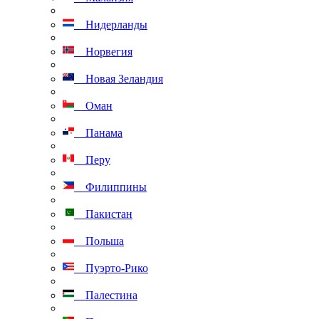
Нидерланды
Норвегия
Новая Зеландия
Оман
Панама
Перу
Филиппины
Пакистан
Польша
Пуэрто-Рико
Палестина