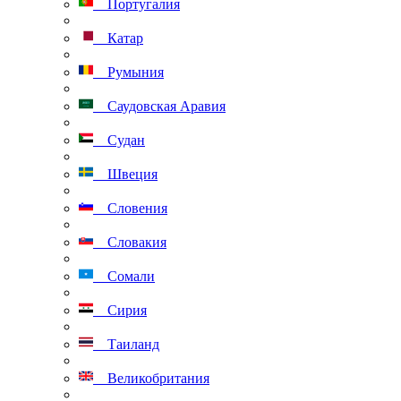
Португалия
Катар
Румыния
Саудовская Аравия
Судан
Швеция
Словения
Словакия
Сомали
Сирия
Таиланд
Великобритания