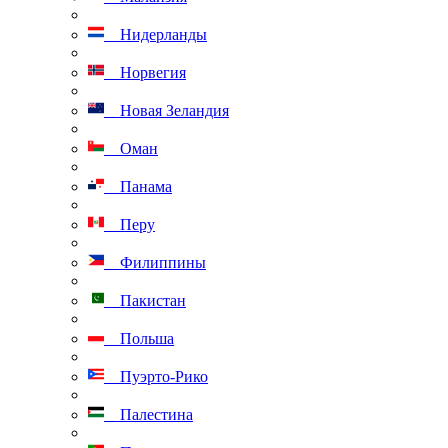
Нидерланды
Норвегия
Новая Зеландия
Оман
Панама
Перу
Филиппины
Пакистан
Польша
Пуэрто-Рико
Палестина