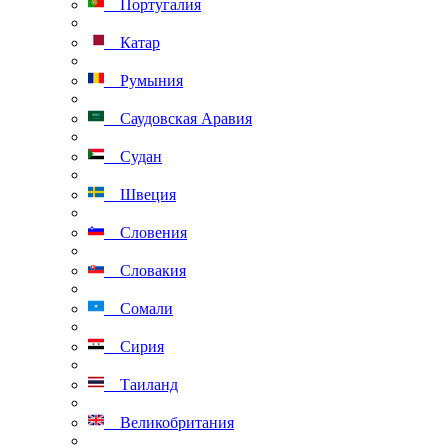
Португалия
Катар
Румыния
Саудовская Аравия
Судан
Швеция
Словения
Словакия
Сомали
Сирия
Таиланд
Великобритания