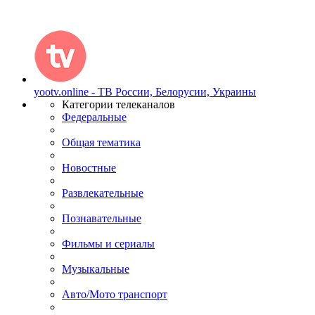
yootv.online - ТВ России, Белорусии, Украины
Категории телеканалов
Федеральные
Общая тематика
Новостные
Развлекательные
Познавательные
Фильмы и сериалы
Музыкальные
Авто/Мото транспорт