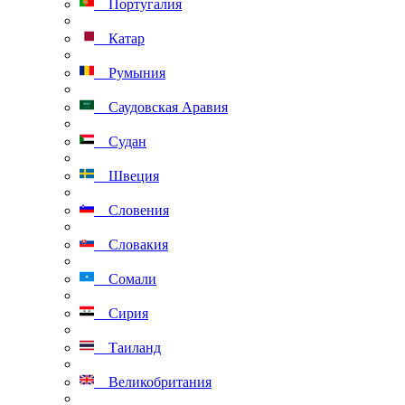
Португалия
Катар
Румыния
Саудовская Аравия
Судан
Швеция
Словения
Словакия
Сомали
Сирия
Таиланд
Великобритания