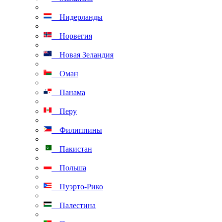
Нидерланды
Норвегия
Новая Зеландия
Оман
Панама
Перу
Филиппины
Пакистан
Польша
Пуэрто-Рико
Палестина