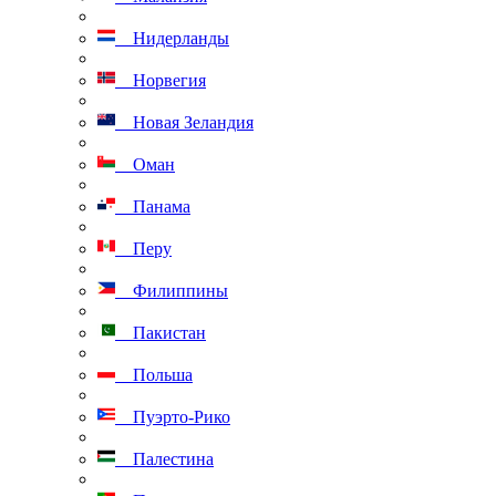
Нидерланды
Норвегия
Новая Зеландия
Оман
Панама
Перу
Филиппины
Пакистан
Польша
Пуэрто-Рико
Палестина