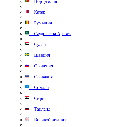
Португалия
Катар
Румыния
Саудовская Аравия
Судан
Швеция
Словения
Словакия
Сомали
Сирия
Таиланд
Великобритания