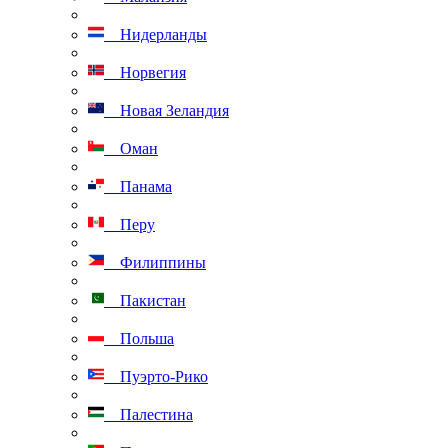
Нидерланды
Норвегия
Новая Зеландия
Оман
Панама
Перу
Филиппины
Пакистан
Польша
Пуэрто-Рико
Палестина