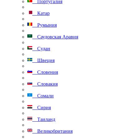
Португалия
Катар
Румыния
Саудовская Аравия
Судан
Швеция
Словения
Словакия
Сомали
Сирия
Таиланд
Великобритания