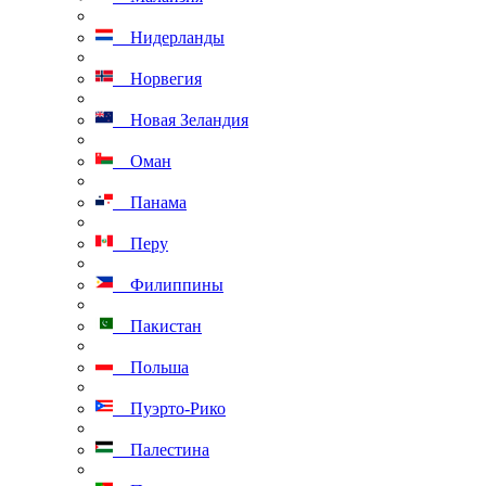
Нидерланды
Норвегия
Новая Зеландия
Оман
Панама
Перу
Филиппины
Пакистан
Польша
Пуэрто-Рико
Палестина