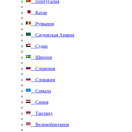
Португалия
Катар
Румыния
Саудовская Аравия
Судан
Швеция
Словения
Словакия
Сомали
Сирия
Таиланд
Великобритания