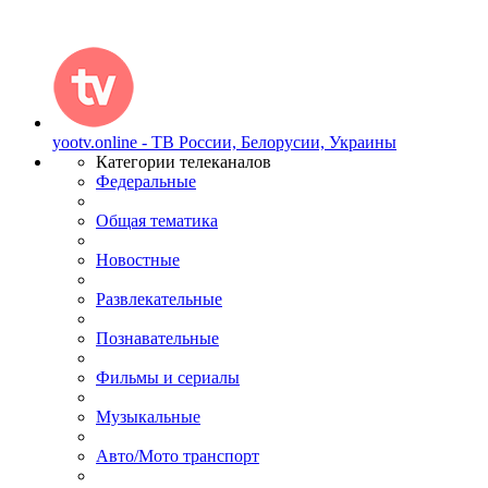
yootv.online - ТВ России, Белорусии, Украины
Категории телеканалов
Федеральные
Общая тематика
Новостные
Развлекательные
Познавательные
Фильмы и сериалы
Музыкальные
Авто/Мото транспорт