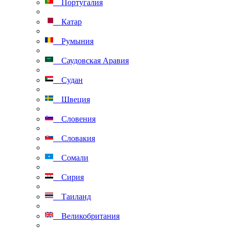
Португалия
Катар
Румыния
Саудовская Аравия
Судан
Швеция
Словения
Словакия
Сомали
Сирия
Таиланд
Великобритания